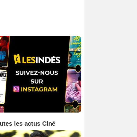
utes les actus Ciné