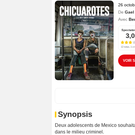
26 octob
De
Gael
Avec
Be
Spectate
3,0
12 notes, 1 cri
VOIR 
Synopsis
Deux adolescents de Mexico souhaitan
dans le milieu criminel.