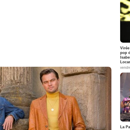
Virée
pop d
Isabe
Loca
vendr
La Pa