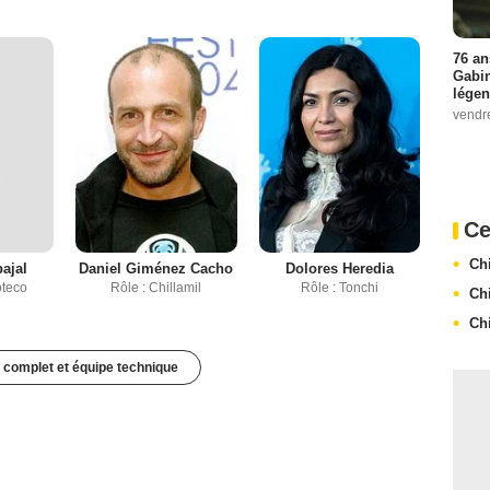
76 an
Gabin
légen
vendr
Ce
Ch
bajal
Daniel Giménez Cacho
Dolores Heredia
oteco
Rôle : Chillamil
Rôle : Tonchi
Ch
Ch
 complet et équipe technique