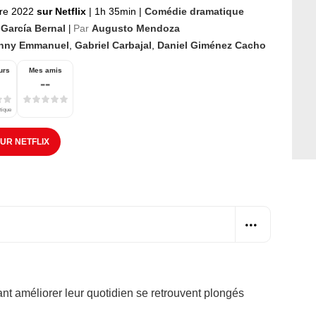
re 2022
sur Netflix
|
1h 35min
|
Comédie dramatique
 García Bernal
Par
Augusto Mendoza
|
nny Emmanuel
,
Gabriel Carbajal
,
Daniel Giménez Cacho
urs
Mes amis
--
tique
SUR NETFLIX
t améliorer leur quotidien se retrouvent plongés