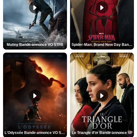
Mutiny Bande-annonce VO STFR
Spider-Man: Brand New Day Bande-annonce VO STFR
L'Odyssée Bande-annonce VO STFR
Le Triangle d'or Bande-annonce VF