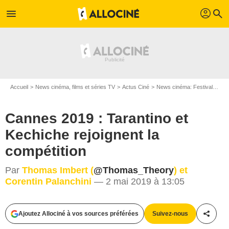
profil
menu
search
Accueil
News cinéma, films et séries TV
Actus Ciné
News cinéma: Festivals
Ca
Cannes 2019 : Tarantino et
Kechiche rejoignent la
compétition
Par
Thomas Imbert (
@Thomas_Theory
) et
Corentin Palanchini
— 2 mai 2019 à 13:05
2018 Sony Pictures Entertainment Deutschland GmbH
Ajoutez Allociné à vos sources préférées
Suivez-nous
Partag