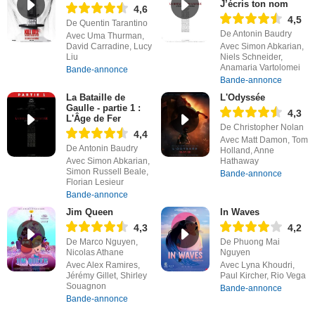
J’écris ton nom
4,6
4,5
De Quentin Tarantino
De Antonin Baudry
Avec Uma Thurman,
David Carradine, Lucy
Avec Simon Abkarian,
Liu
Niels Schneider,
Anamaria Vartolomei
Bande-annonce
Bande-annonce
La Bataille de
L'Odyssée
Gaulle - partie 1 :
4,3
L'Âge de Fer
De Christopher Nolan
4,4
Avec Matt Damon, Tom
De Antonin Baudry
Holland, Anne
Avec Simon Abkarian,
Hathaway
Simon Russell Beale,
Bande-annonce
Florian Lesieur
Bande-annonce
Jim Queen
In Waves
4,3
4,2
De Marco Nguyen,
De Phuong Mai
Nicolas Athane
Nguyen
Avec Alex Ramires,
Avec Lyna Khoudri,
Jérémy Gillet, Shirley
Paul Kircher, Rio Vega
Souagnon
Bande-annonce
Bande-annonce