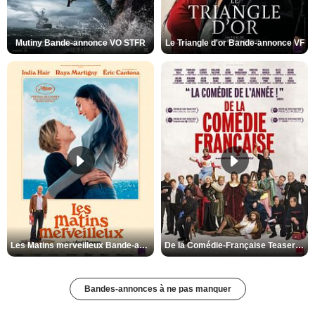
Mutiny Bande-annonce VO STFR
Le Triangle d'or Bande-annonce VF
Les Matins merveilleux Bande-annonce VF
De la Comédie-Française Teaser VF
Bandes-annonces à ne pas manquer