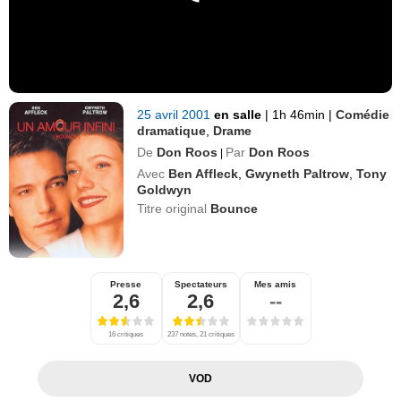
25 avril 2001
en salle
|
1h 46min
|
Comédie
dramatique
,
Drame
De
Don Roos
Par
Don Roos
|
Avec
Ben Affleck
,
Gwyneth Paltrow
,
Tony
Goldwyn
Titre original
Bounce
Presse
Spectateurs
Mes amis
2,6
2,6
--
16 critiques
237 notes, 21 critiques
VOD