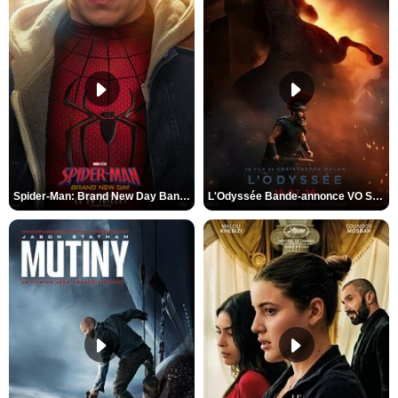
Spider-Man: Brand New Day Bande-annonce VO STFR
L'Odyssée Bande-annonce VO STFR