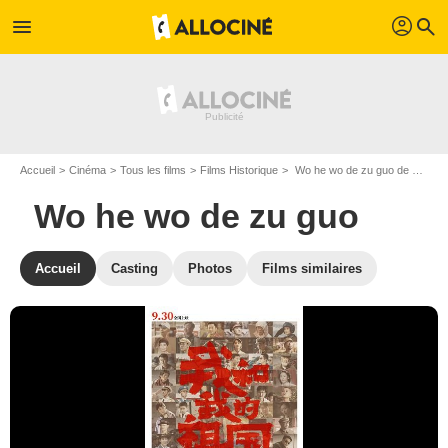
profil
menu
search
Accueil
Cinéma
Tous les films
Films Historique
Wo he wo de zu guo de Chen Kaige et Hu Guan
Wo he wo de zu guo
Accueil
Casting
Photos
Films similaires