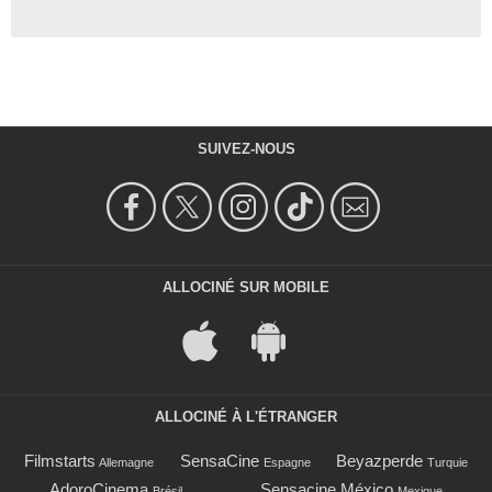
SUIVEZ-NOUS
ALLOCINÉ SUR MOBILE
ALLOCINÉ À L'ÉTRANGER
Filmstarts
SensaCine
Beyazperde
Allemagne
Espagne
Turquie
AdoroCinema
Sensacine México
Brésil
Mexique