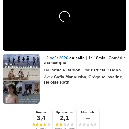
12 août 2020
en salle
|
1h 18min
|
Comédie
dramatique
De
Patricia Bardon
Par
Patricia Bardon
|
Avec
Sofia Manousha
,
Grégoire Isvarine
,
Heloïse Roth
Presse
Spectateurs
Mes amis
3,4
2,1
--
8 critiques
58 notes, 22 critiques