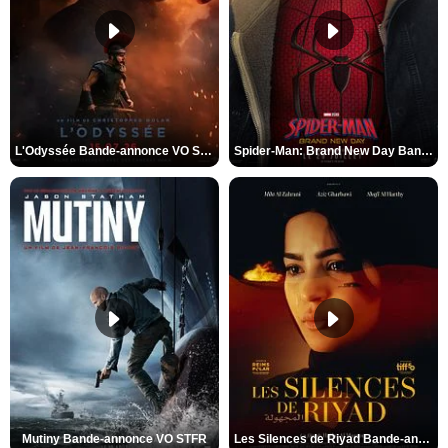
L'Odyssée Bande-annonce VO STFR
Spider-Man: Brand New Day Bande-annonce VO STFR
Mutiny Bande-annonce VO STFR
Les Silences de Riyad Bande-annonce VO STFR