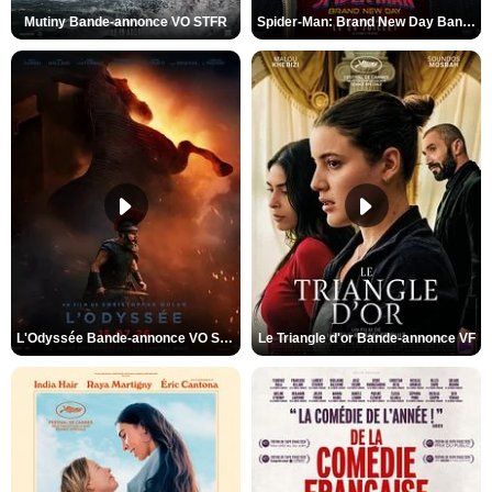
Mutiny Bande-annonce VO STFR
Spider-Man: Brand New Day Bande-annonce VO STFR
L'Odyssée Bande-annonce VO STFR
Le Triangle d'or Bande-annonce VF