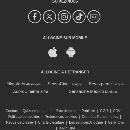
SUIVEZ-NOUS
ALLOCINÉ SUR MOBILE
ALLOCINÉ À L'ÉTRANGER
Filmstarts
SensaCine
Beyazperde
Allemagne
Espagne
Turquie
AdoroCinema
Sensacine México
Brésil
Mexique
Contact
|
Qui sommes-nous
|
Recrutement
|
Publicité
|
CGU
|
CGV
|
Politique de cookies
|
Préférences cookies
|
Données Personnelles
|
Revue de presse
|
Charte d'écriture
|
Les services AlloCiné
|
Gérer Utiq
|
©AlloCiné