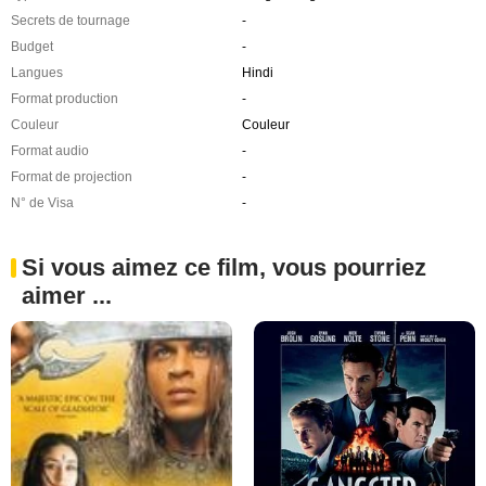
Secrets de tournage
-
Budget
-
Langues
Hindi
Format production
-
Couleur
Couleur
Format audio
-
Format de projection
-
N° de Visa
-
Si vous aimez ce film, vous pourriez
aimer ...