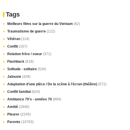
Tags
Meilleurs films sur la guerre du Vietnam
(62)
Traumatisme de guerre
(122)
Vétéran
(114)
Conflit
(167)
Relation frère / soeur
(371)
Flashback
(618)
Solitude - solitaire
(534)
Jalousie
(428)
Adaptation d'une pièce / De la scène à l'écran (théâtre)
(572)
Conflit familial
(624)
Ambiance 70's - années 70
(894)
Amitié
(1840)
Pleurer
(2245)
Parents
(10763)