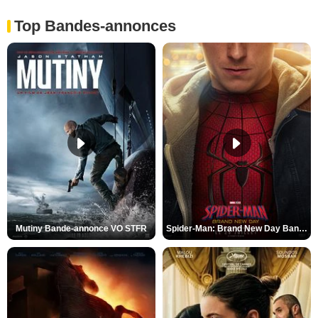
Top Bandes-annonces
Mutiny Bande-annonce VO STFR
Spider-Man: Brand New Day Bande-annonce VO STFR