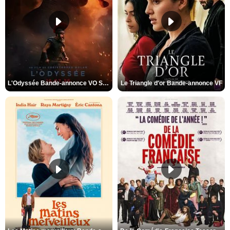
L'Odyssée Bande-annonce VO STFR
Le Triangle d'or Bande-annonce VF