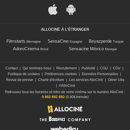
ALLOCINÉ À L'ÉTRANGER
Filmstarts
SensaCine
Beyazperde
Allemagne
Espagne
Turquie
AdoroCinema
Sensacine México
Brésil
Mexique
Contact
|
Qui sommes-nous
|
Recrutement
|
Publicité
|
CGU
|
CGV
|
Politique de cookies
|
Préférences cookies
|
Données Personnelles
|
Revue de presse
|
Charte d'écriture
|
Les services AlloCiné
|
Gérer Utiq
|
©AlloCiné
Retrouvez tous les horaires et infos de votre cinéma sur le numéro AlloCiné :
0 892 892 892
(0,90€/minute)