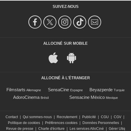
SUIVEZ-NOUS
ALLOCINÉ SUR MOBILE
ALLOCINÉ À L'ÉTRANGER
Filmstarts
SensaCine
Beyazperde
Allemagne
Espagne
Turquie
AdoroCinema
Sensacine México
Brésil
Mexique
Contact
|
Qui sommes-nous
|
Recrutement
|
Publicité
|
CGU
|
CGV
|
Politique de cookies
|
Préférences cookies
|
Données Personnelles
|
Revue de presse
|
Charte d'écriture
|
Les services AlloCiné
|
Gérer Utiq