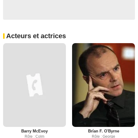
Acteurs et actrices
Barry McEvoy
Brían F. O'Byrne
Rôle : Colm
Rôle : George