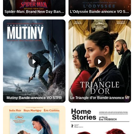
Spider-Man: Brand New Day Bande-annonce VO STFR
L'Odyssée Bande-annonce VO STFR
Mutiny Bande-annonce VO STFR
Le Triangle d'or Bande-annonce VF