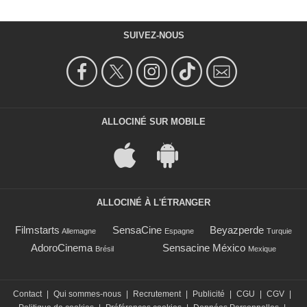
SUIVEZ-NOUS
ALLOCINÉ SUR MOBILE
ALLOCINÉ À L'ÉTRANGER
Filmstarts
SensaCine
Beyazperde
Allemagne
Espagne
Turquie
AdoroCinema
Sensacine México
Brésil
Mexique
Contact
|
Qui sommes-nous
|
Recrutement
|
Publicité
|
CGU
|
CGV
|