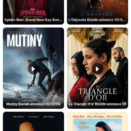
Spider-Man: Brand New Day Bande-annonce VO STFR
L'Odyssée Bande-annonce VO STFR
Mutiny Bande-annonce VO STFR
Le Triangle d'or Bande-annonce VF