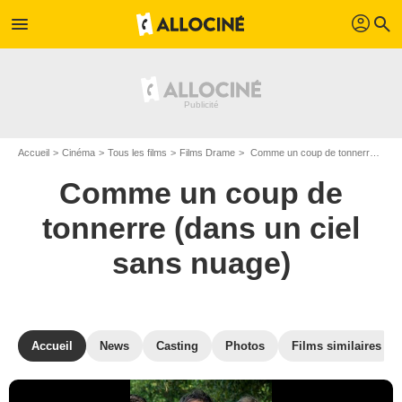
profil
menu
search
Accueil
Cinéma
Tous les films
Films Drame
Comme un coup de tonnerre (dans un ciel sans nuage) de Catherine Klein
Comme un coup de
tonnerre (dans un ciel
sans nuage)
Accueil
News
Casting
Photos
Films similaires