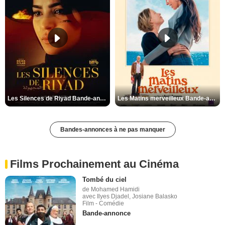
Les Silences de Riyad Bande-annonce VO STFR
Les Matins merveilleux Bande-annonce VF
Bandes-annonces à ne pas manquer
Films Prochainement au Cinéma
Tombé du ciel
de Mohamed Hamidi
avec Ilyes Djadel, Josiane Balasko
Film - Comédie
Bande-annonce