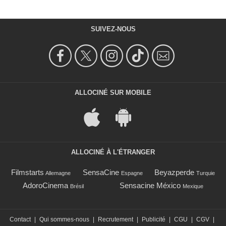
SUIVEZ-NOUS
ALLOCINÉ SUR MOBILE
ALLOCINÉ À L'ÉTRANGER
Filmstarts
SensaCine
Beyazperde
Allemagne
Espagne
Turquie
AdoroCinema
Sensacine México
Brésil
Mexique
Contact
|
Qui sommes-nous
|
Recrutement
|
Publicité
|
CGU
|
CGV
|