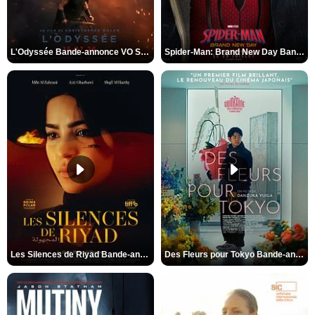
L'Odyssée Bande-annonce VO STFR
Spider-Man: Brand New Day Bande-annonce VO STFR
Les Silences de Riyad Bande-annonce VO STFR
Des Fleurs pour Tokyo Bande-annonce VO STFR