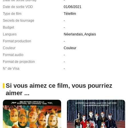
Date de sortie Blu-ray
-
Date de sortie VOD
01/06/2021
Type de film
Télefilm
Secrets de tournage
-
Budget
-
Langues
Néerlandais, Anglais
Format production
-
Couleur
Couleur
Format audio
-
Format de projection
-
N° de Visa
-
Si vous aimez ce film, vous pourriez
aimer ...