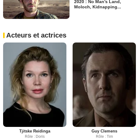
2020 : No Man’s Land,
Moloch, Kidnapping...
Acteurs et actrices
Tjitske Reidinga
Guy Clemens
Rôle : Doris
Rôle : Tim