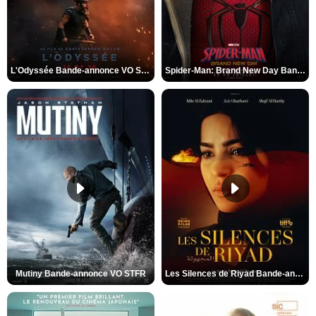
L'Odyssée Bande-annonce VO STFR
Spider-Man: Brand New Day Bande-annonce VO STFR
Mutiny Bande-annonce VO STFR
Les Silences de Riyad Bande-annonce VO STFR