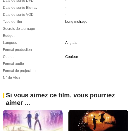
Date de sortie DVD
-
Date de sortie Blu-ray
-
Date de sortie VOD
-
Type de film
Long métrage
Secrets de tournage
-
Budget
-
Langues
Anglais
Format production
-
Couleur
Couleur
Format audio
-
Format de projection
-
N° de Visa
-
Si vous aimez ce film, vous pourriez
aimer ...