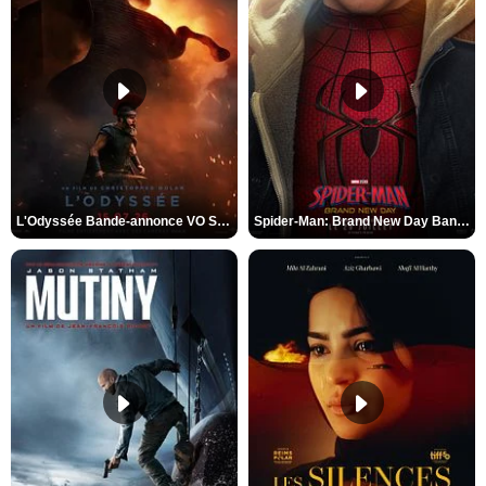
L'Odyssée Bande-annonce VO STFR
Spider-Man: Brand New Day Bande-annonce VO STFR