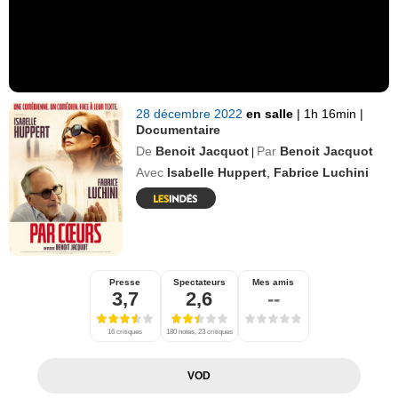
28 décembre 2022
en salle
|
1h 16min
|
Documentaire
De
Benoit Jacquot
Par
Benoit Jacquot
|
Avec
Isabelle Huppert
,
Fabrice Luchini
Presse
Spectateurs
Mes amis
3,7
2,6
--
16 critiques
180 notes, 23 critiques
VOD