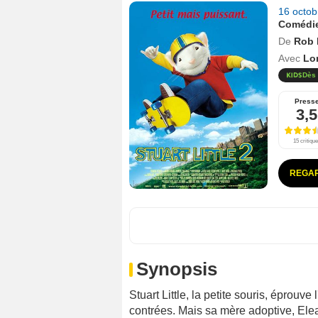
16 octo
Comédi
De
Rob 
Avec
Lor
Dès 
Press
3,5
15 critiqu
REGAR
Synopsis
Stuart Little, la petite souris, éprouv
contrées. Mais sa mère adoptive, Elea