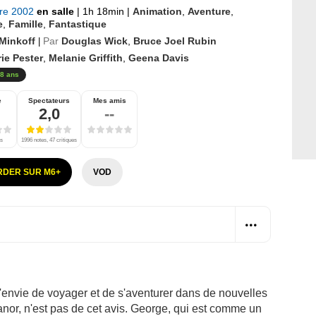
bre 2002
en salle
|
1h 18min
|
Animation
,
Aventure
,
e
,
Famille
,
Fantastique
Minkoff
Par
Douglas Wick
,
Bruce Joel Rubin
|
ie Pester
,
Melanie Griffith
,
Geena Davis
8 ans
e
Spectateurs
Mes amis
2,0
--
es
1996 notes, 47 critiques
DER SUR M6+
VOD
e l'envie de voyager et de s'aventurer dans de nouvelles
nor, n'est pas de cet avis. George, qui est comme un