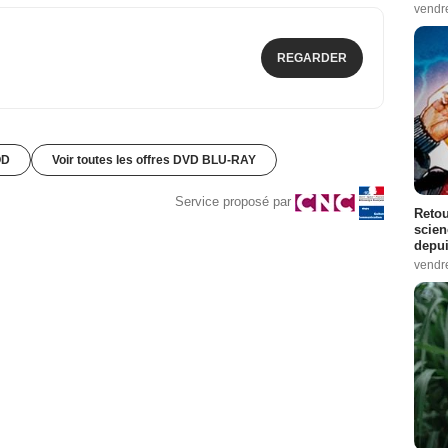
vendr
REGARDER
OD
Voir toutes les offres DVD BLU-RAY
Service proposé par
Retou
scien
depui
vendr