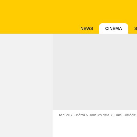
NEWS
CINÉMA
S
Accueil
Cinéma
Tous les films
Films Comédie