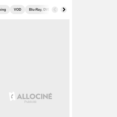
ming
VOD
Blu-Ray, DVD
Photos
Secrets de tournage