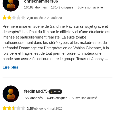
chrischambers86
16 188 abonnés
13 142 critiques
Suivre son activité
2,0
Publiée le 29 août 2010
Première mise en scène de Sandrine Ray sur un sujet grave et
desespèrè! Le dèbut du film sur le difficile viol d'une ètudiante est
intense et particulièrement rèaliste! La suite tombe
malheureusement dans les stèrèotypes et les maladresses du
scènario! Dommage car l'interprètation de Vahina Giocante, à la
fois belle et fragile, est de tout premier ordre! On notera une
bande son assez èclectique entre le groupe Texas et Johnny ...
Lire plus
ferdinand75
727 abonnés
4 495 critiques
Suivre son activité
2,5
Publiée le 4 mai 2025