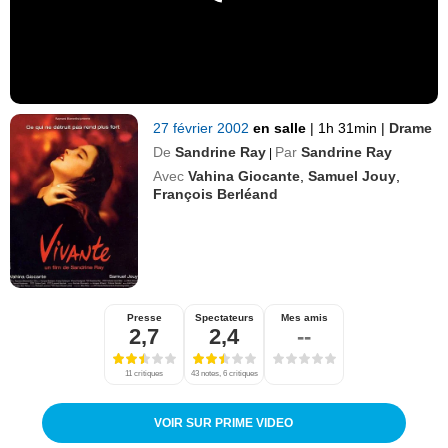
27 février 2002
en salle
|
1h 31min
|
Drame
De
Sandrine Ray
Par
Sandrine Ray
|
Avec
Vahina Giocante
,
Samuel Jouy
,
François Berléand
Presse
Spectateurs
Mes amis
2,7
2,4
--
11 critiques
43 notes, 6 critiques
VOIR SUR PRIME VIDEO