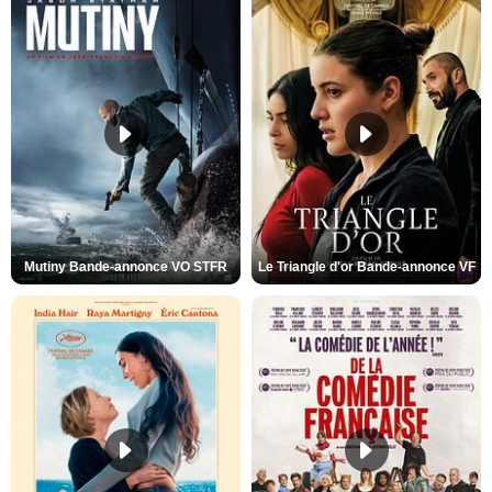
Mutiny Bande-annonce VO STFR
Le Triangle d'or Bande-annonce VF