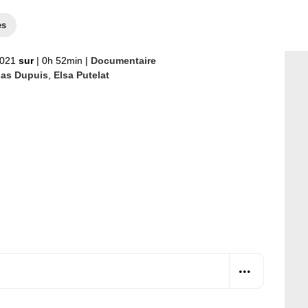
es
2021
sur
|
0h 52min
|
Documentaire
las Dupuis
,
Elsa Putelat