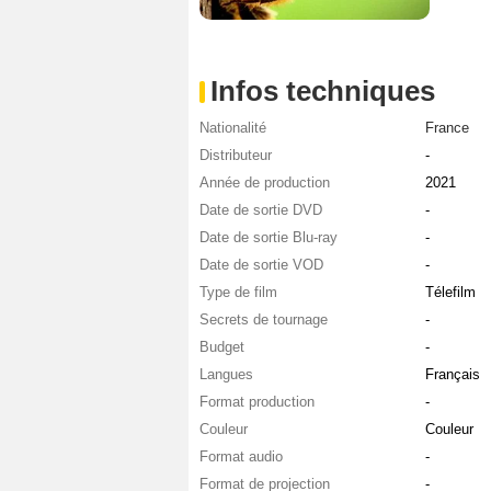
Infos techniques
Nationalité
France
Distributeur
-
Année de production
2021
Date de sortie DVD
-
Date de sortie Blu-ray
-
Date de sortie VOD
-
Type de film
Télefilm
Secrets de tournage
-
Budget
-
Langues
Français
Format production
-
Couleur
Couleur
Format audio
-
Format de projection
-