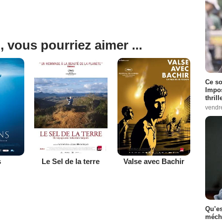
, vous pourriez aimer ...
Ce so
Impos
thrill
vendr
s
Le Sel de la terre
Valse avec Bachir
Qu’es
méch