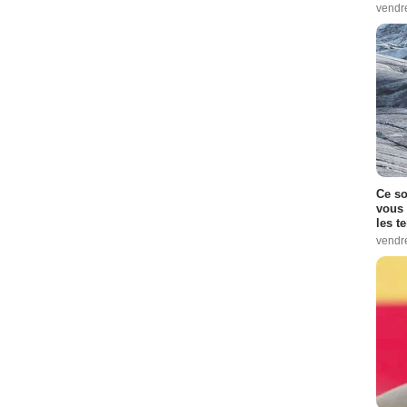
vendr
Ce so
vous 
les t
vendr