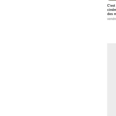
C'est
ciném
des m
vendr