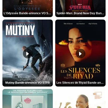
L'Odyssée Bande-annonce VO STFR
Spider-Man: Brand New Day Bande-annonce VO STFR
Mutiny Bande-annonce VO STFR
Les Silences de Riyad Bande-annonce VO STFR