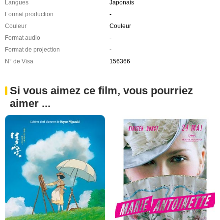
Langues
Japonais
Format production
-
Couleur
Couleur
Format audio
-
Format de projection
-
N° de Visa
156366
Si vous aimez ce film, vous pourriez
aimer ...