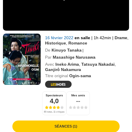
16 février 2022
en salle
|
1h 42min
|
Drame
,
Historique
,
Romance
De
Kinuyo Tanaka
|
Par
Masashige Narusawa
Avec
Ineko Arima
,
Tatsuya Nakadai
,
Ganjirô Nakamura
Titre original
Ogin-sama
Spectateurs
Mes amis
4,0
--
80 notes, 11 critiques
SÉANCES (1)