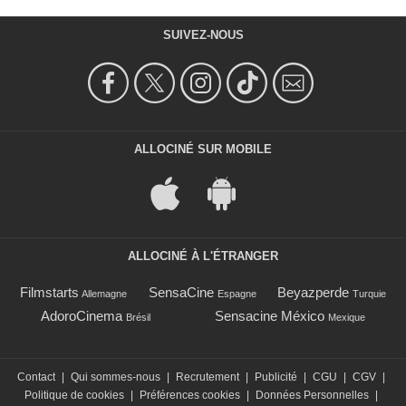
SUIVEZ-NOUS
ALLOCINÉ SUR MOBILE
ALLOCINÉ À L'ÉTRANGER
Filmstarts
SensaCine
Beyazperde
Allemagne
Espagne
Turquie
AdoroCinema
Sensacine México
Brésil
Mexique
Contact
|
Qui sommes-nous
|
Recrutement
|
Publicité
|
CGU
|
CGV
|
Politique de cookies
|
Préférences cookies
|
Données Personnelles
|