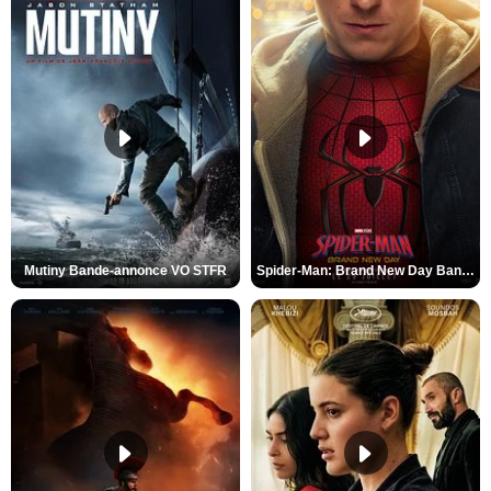
Mutiny Bande-annonce VO STFR
Spider-Man: Brand New Day Bande-annonce VO STFR