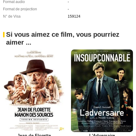
Format audio
-
Format de projection
-
N° de Visa
159124
Si vous aimez ce film, vous pourriez
aimer ...
Jean de Florette
L'Adversaire