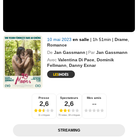
10 mai 2023
en salle
|
1h 51min
|
Drame
,
Romance
De
Jan Gassmann
Par
Jan Gassmann
|
Avec
Valentina Di Pace
,
Dominik
Fellmann
,
Danny Exnar
Presse
Spectateurs
Mes amis
2,6
2,6
--
11 critiques
70 notes, 18 critiques
STREAMING