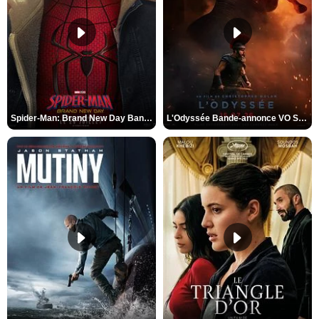
Spider-Man: Brand New Day Bande-annonce VO STFR
L'Odyssée Bande-annonce VO STFR