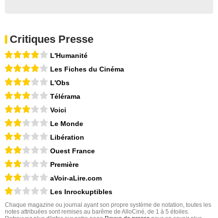
Critiques Presse
L'Humanité
Les Fiches du Cinéma
L'Obs
Télérama
Voici
Le Monde
Libération
Ouest France
Première
aVoir-aLire.com
Les Inrockuptibles
Chaque magazine ou journal ayant son propre système de notation, toutes les
notes attribuées sont remises au barême de AlloCiné, de 1 à 5 étoiles.