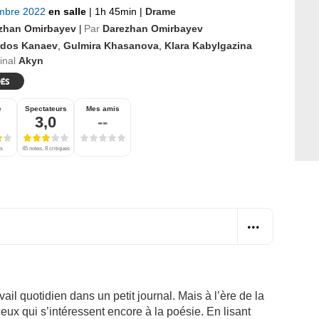
mbre 2022
en salle
|
1h 45min
|
Drame
zhan Omirbayev
Par
Darezhan Omirbayev
|
rdos Kanaev
,
Gulmira Khasanova
,
Klara Kabylgazina
ginal
Akyn
e
Spectateurs
Mes amis
3,0
--
es
45 notes, 8 critiques
ail quotidien dans un petit journal. Mais à l’ère de la
x qui s’intéressent encore à la poésie. En lisant