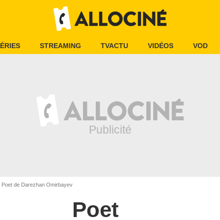
ÉRIES
STREAMING
TVACTU
VIDÉOS
VOD
Poet de Darezhan Omirbayev
Poet