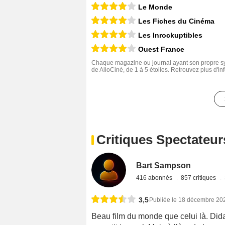
Le Monde
Les Fiches du Cinéma
Les Inrockuptibles
Ouest France
Chaque magazine ou journal ayant son propre sys
de AlloCiné, de 1 à 5 étoiles. Retrouvez plus d'i
Critiques Spectateur
Bart Sampson
416 abonnés
857 critiques
3,5
Publiée le 18 décembre 20
Beau film du monde que celui là. Dida