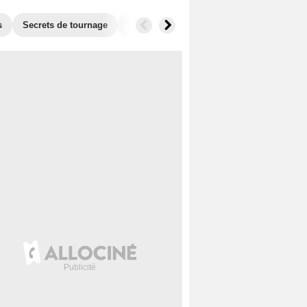
s
Secrets de tournage
Box Office
Films similaires