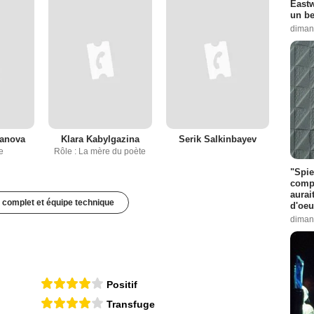
Eastw
un be
diman
sanova
Klara Kabylgazina
Serik Salkinbayev
e
Rôle : La mère du poète
"Spie
compl
aurai
 complet et équipe technique
d'oeu
diman
Positif
Transfuge