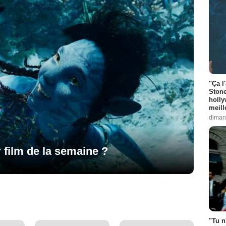
"Ça l
Stone
holly
meill
diman
r film de la semaine ?
"Tu n