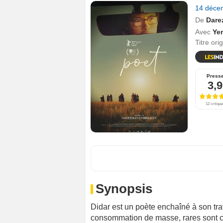
14 déce
De
Dare
Avec
Ye
Titre ori
Press
3,9
12 critiqu
Synopsis
Didar est un poète enchaîné à son trav
consommation de masse, rares sont ceu