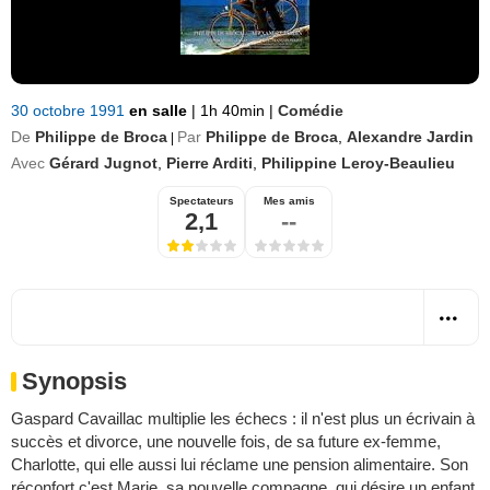
30 octobre 1991
en salle
|
1h 40min
|
Comédie
De
Philippe de Broca
Par
Philippe de Broca
,
Alexandre Jardin
|
Avec
Gérard Jugnot
,
Pierre Arditi
,
Philippine Leroy-Beaulieu
Spectateurs
Mes amis
2,1
--
Synopsis
Gaspard Cavaillac multiplie les échecs : il n'est plus un écrivain à
succès et divorce, une nouvelle fois, de sa future ex-femme,
Charlotte, qui elle aussi lui réclame une pension alimentaire. Son
réconfort c'est Marie, sa nouvelle compagne, qui désire un enfant