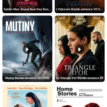
Spider-Man: Brand New Day Bande-annonce VO STFR
L'Odyssée Bande-annonce VO STFR
Mutiny Bande-annonce VO STFR
Le Triangle d'or Bande-annonce VF