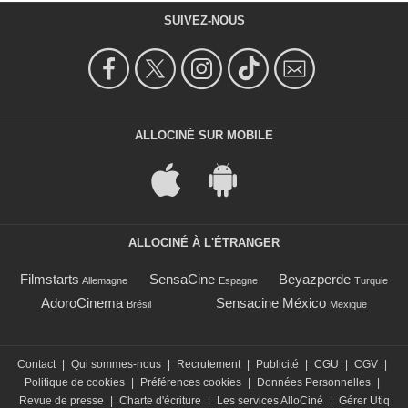
SUIVEZ-NOUS
ALLOCINÉ SUR MOBILE
ALLOCINÉ À L'ÉTRANGER
Filmstarts
SensaCine
Beyazperde
Allemagne
Espagne
Turquie
AdoroCinema
Sensacine México
Brésil
Mexique
Contact
|
Qui sommes-nous
|
Recrutement
|
Publicité
|
CGU
|
CGV
|
Politique de cookies
|
Préférences cookies
|
Données Personnelles
|
Revue de presse
|
Charte d'écriture
|
Les services AlloCiné
|
Gérer Utiq