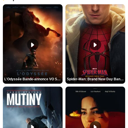
L'Odyssée Bande-annonce VO STFR
Spider-Man: Brand New Day Bande-annonce VO STFR