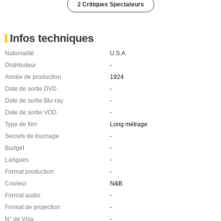
2 Critiques Spectateurs
Infos techniques
Nationalité
U.S.A.
Distributeur
-
Année de production
1924
Date de sortie DVD
-
Date de sortie Blu-ray
-
Date de sortie VOD
-
Type de film
Long métrage
Secrets de tournage
-
Budget
-
Langues
-
Format production
-
Couleur
N&B
Format audio
-
Format de projection
-
N° de Visa
-