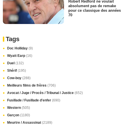
Robert Redford ne voulait
absolument pas de remake
pour ce classique des années
70
Tags
Doc Holliday
(9)
Wyatt Earp
(16)
Duel
(132)
Shérif
(195)
Cow-boy
(288)
Meilleurs films de frères
(706)
Avocat / Juge / Procès / Tribunal / Justice
(652)
Fusillade / Fusillade d'enfer
(690)
Western
(505)
Garçon
(1180)
Meurtre / Assassinat
(2189)