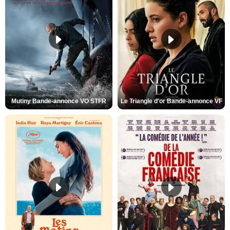
Mutiny Bande-annonce VO STFR
Le Triangle d'or Bande-annonce VF