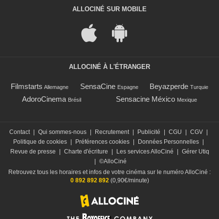
ALLOCINÉ SUR MOBILE
ALLOCINÉ À L'ÉTRANGER
Filmstarts
SensaCine
Beyazperde
Allemagne
Espagne
Turquie
AdoroCinema
Sensacine México
Brésil
Mexique
Contact
|
Qui sommes-nous
|
Recrutement
|
Publicité
|
CGU
|
CGV
|
Politique de cookies
|
Préférences cookies
|
Données Personnelles
|
Revue de presse
|
Charte d'écriture
|
Les services AlloCiné
|
Gérer Utiq
|
©AlloCiné
Retrouvez tous les horaires et infos de votre cinéma sur le numéro AlloCiné :
0 892 892 892
(0,90€/minute)