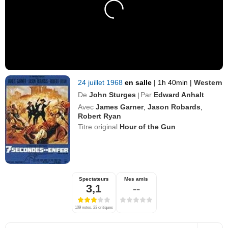
24 juillet 1968
en salle
|
1h 40min
|
Western
De
John Sturges
Par
Edward Anhalt
|
Avec
James Garner
,
Jason Robards
,
Robert Ryan
Titre original
Hour of the Gun
Spectateurs
Mes amis
3,1
--
109 notes, 23 critiques