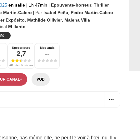
2025
en salle
|
1h 47min
|
Epouvante-horreur
,
Thriller
o Martín-Calero
Par
Isabel Peña
,
Pedro Martín-Calero
|
ter Expósito
,
Mathilde Ollivier
,
Malena Villa
ginal
El llanto
e
Spectateurs
Mes amis
2,7
--
es
441 notes, 72 critiques
SUR CANAL+
VOD
onne, pas même elle, ne peut le voir à l’œil nu. Il y