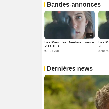
Bandes-annonces
1:21
Les Maudites Bande-annonce
Les M
VO STFR
VF
93 137 vues
8 286 v
Dernières news