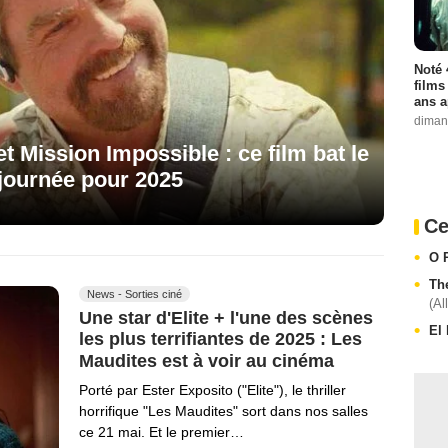
Noté 
films
ans a
diman
t Mission Impossible : ce film bat le
 journée pour 2025
Ce
O 
The
News - Sorties ciné
(Al
Une star d'Elite + l'une des scènes
El 
les plus terrifiantes de 2025 : Les
Maudites est à voir au cinéma
Porté par Ester Exposito ("Elite"), le thriller
horrifique "Les Maudites" sort dans nos salles
ce 21 mai. Et le premier…