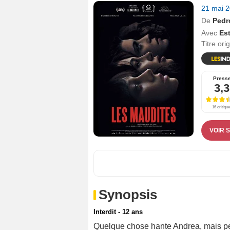
21 mai 
De
Pedr
Avec
Es
Titre ori
Press
3,3
16 critiqu
VOIR 
Synopsis
Interdit - 12 ans
Quelque chose hante Andrea, mais pers