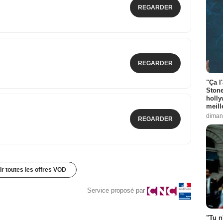
REGARDER
REGARDER
"Ça l
Stone
holly
meill
diman
REGARDER
ir toutes les offres VOD
Service proposé par
"Tu n