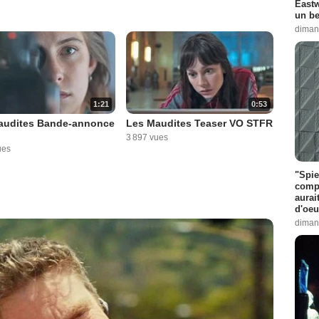
Eastw
un be
diman
1:21
0:53
audites Bande-annonce
Les Maudites Teaser VO STFR
3 897 vues
ues
"Spie
compl
aurai
d'oeu
diman