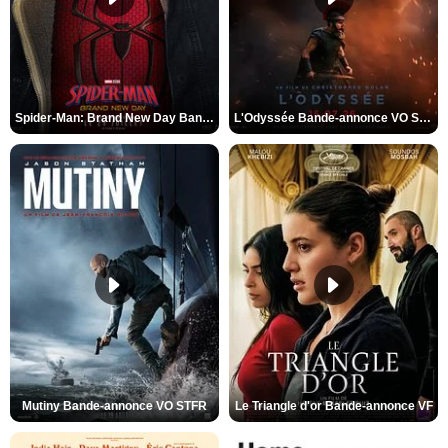
Spider-Man: Brand New Day Bande-annonce VO STFR
L'Odyssée Bande-annonce VO STFR
Mutiny Bande-annonce VO STFR
Le Triangle d'or Bande-annonce VF