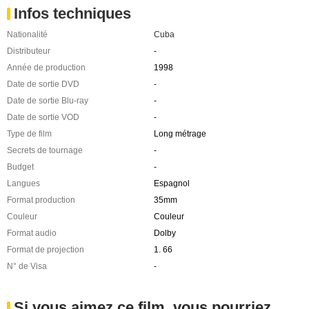
Infos techniques
Nationalité
Cuba
Distributeur
-
Année de production
1998
Date de sortie DVD
-
Date de sortie Blu-ray
-
Date de sortie VOD
-
Type de film
Long métrage
Secrets de tournage
-
Budget
-
Langues
Espagnol
Format production
35mm
Couleur
Couleur
Format audio
Dolby
Format de projection
1. 66
N° de Visa
-
Si vous aimez ce film, vous pourriez