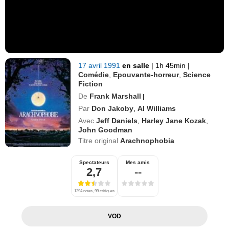
17 avril 1991
en salle
|
1h 45min
|
Comédie
,
Epouvante-horreur
,
Science
Fiction
De
Frank Marshall
|
Par
Don Jakoby
,
Al Williams
Avec
Jeff Daniels
,
Harley Jane Kozak
,
John Goodman
Titre original
Arachnophobia
Spectateurs
Mes amis
2,7
--
1294 notes, 99 critiques
VOD