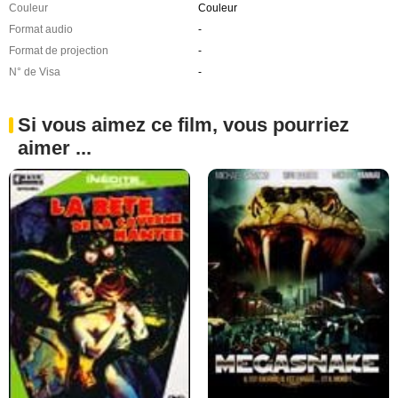
Couleur
Couleur
Format audio
-
Format de projection
-
N° de Visa
-
Si vous aimez ce film, vous pourriez
aimer ...