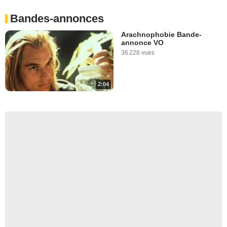
Bandes-annonces
Arachnophobie Bande-
annonce VO
36 228 vues
2:04