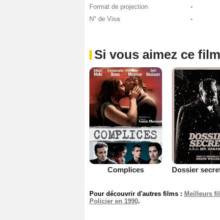
Format de projection
-
N° de Visa
-
Si vous aimez ce film
Complices
Pour découvrir d'autres films :
Meilleurs f
Policier en 1990
.