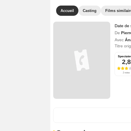
Accueil
Casting
Films similair
Date de 
De
Pierr
Avec
Án
Titre ori
Spectate
2,8
2 notes