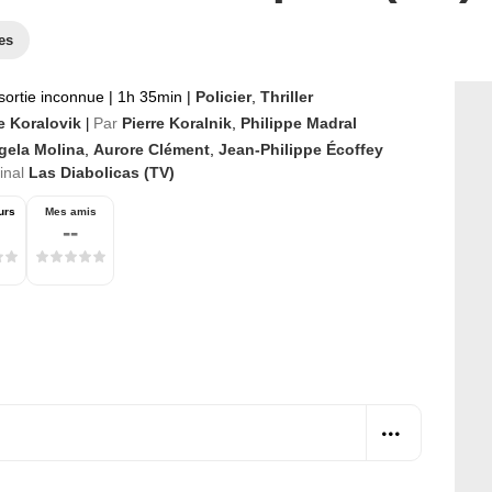
es
sortie inconnue
|
1h 35min
|
Policier
,
Thriller
e Koralovik
Par
Pierre Koralnik
,
Philippe Madral
|
gela Molina
,
Aurore Clément
,
Jean-Philippe Écoffey
ginal
Las Diabolicas (TV)
urs
Mes amis
--