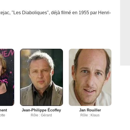
jac, "Les Diaboliques", déjà filmé en 1955 par Henri-
ment
Jean-Philippe Écoffey
Jan Rouiller
otte
Rôle : Gérard
Rôle : Klaus