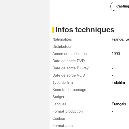
Casting
Infos techniques
Nationalités
France
,
S
Distributeur
-
Année de production
1990
Date de sortie DVD
-
Date de sortie Blu-ray
-
Date de sortie VOD
-
Type de film
Télefilm
Secrets de tournage
-
Budget
-
Langues
Français
Format production
-
Couleur
-
Format audio
-