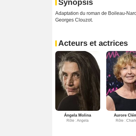
Synopsis
Adaptation du roman de Boileau-Narce
Georges Clouzot.
Acteurs et actrices
Ángela Molina
Aurore Clé
Rôle : Angela
Rôle : Charl