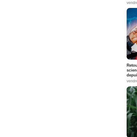
vendr
Retou
scien
depui
vendr