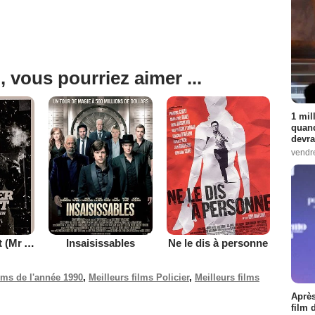
, vous pourriez aimer ...
1 mil
quand
devra
vendr
Dossier secret (Mr Arkadin)
Insaisissables
Ne le dis à personne
ilms de l'année 1990
,
Meilleurs films Policier
,
Meilleurs films
Après
film 