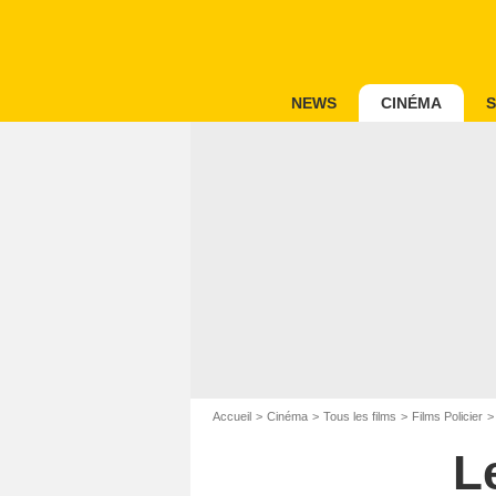
NEWS
CINÉMA
S
Accueil
Cinéma
Tous les films
Films Policier
L