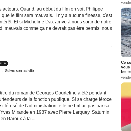
vendr
s acteurs. Quand, au début du film on voit Philippe
 que le film sera mauvais. Il n'y a aucune finesse, c'est
térêt. Et si Micheline Dax arrive à nous sortir de notre
rd, mauvais comme ça ne devrait pas être permis, nous
Ce so
vous 
s
Suivre son activité
les t
vendr
 titre du roman de Georges Courteline a été pendant
ourfendeurs de la fonction publique. Si sa charge féroce
sclérosé de l'administration, elle ne brillait pas par sa
r Yves Mirande en 1937 avec Pierre Larquey, Saturnin
ien Baroux à la ...