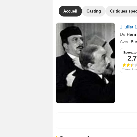
Accueil
Casting
Critiques spec
1 juillet
De
Henr
Avec
Pie
Spectate
2,7
12 notes, 3 cri