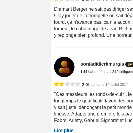
Diamant Berger ne sait pas diriger se
Clay jouer de la trompette on sait déjà
lourd, ça n'avance pas, ça n'a aucun in
torpeur, le cabotinage de Jean Richa
y replonge bien profond. Une horreur.
soniadidierkmurgia
1 441 abonnés
4 342 critique
2,0
Publiée le 14 juillet 2017
"Ces messieurs les ronds-de-cuir", le
longtemps le qualificatif favori des p
visait juste, dénonçant le petit monde 
finesse. Adapté une première fois pa
Fabre, Arletty, Gabriel Signoret et Luc
Lire plus