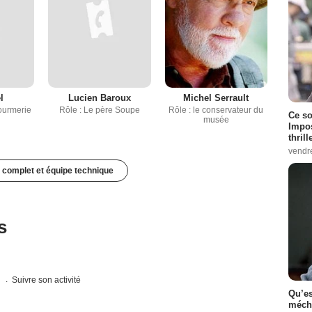
l
Lucien Baroux
Michel Serrault
Hourmerie
Rôle : Le père Soupe
Rôle : le conservateur du
Ce so
musée
Impos
thrill
vendr
 complet et équipe technique
s
s
Suivre son activité
Qu’es
méch