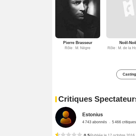
Pierre Brasseur
Noël-Noë
Rôle : M. Nègre
Rôle : M. de la 
Casting
Critiques Spectateur
Estonius
4 743 abonnés
5 466 critique
0,5
Publiée le 17 octobre 2016