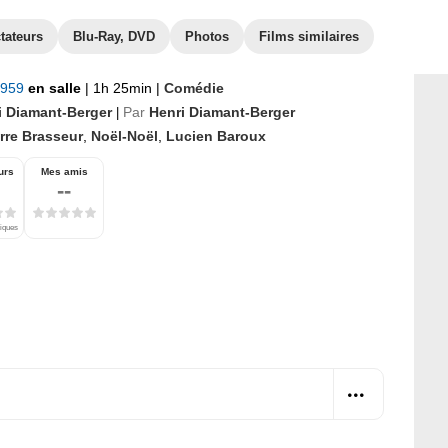
tateurs
Blu-Ray, DVD
Photos
Films similaires
 1959
en salle
|
1h 25min
|
Comédie
i Diamant-Berger
Par
Henri Diamant-Berger
|
rre Brasseur
,
Noël-Noël
,
Lucien Baroux
urs
Mes amis
--
tiques