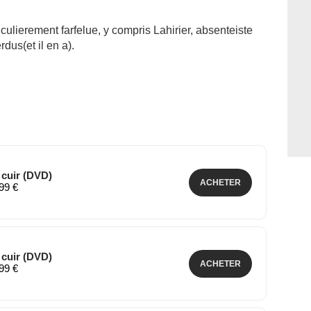
iculierement farfelue, y compris Lahirier, absenteiste
dus(et il en a).
 cuir (DVD)
ACHETER
,99 €
 cuir (DVD)
ACHETER
,99 €