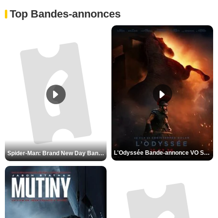
Top Bandes-annonces
L'Odyssée Bande-annonce VO STFR
Spider-Man: Brand New Day Bande-annonce VO STFR