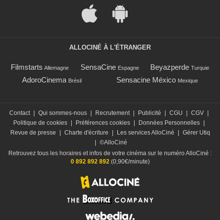
ALLOCINÉ À L'ÉTRANGER
Filmstarts
SensaCine
Beyazperde
Allemagne
Espagne
Turquie
AdoroCinema
Sensacine México
Brésil
Mexique
Contact
|
Qui sommes-nous
|
Recrutement
|
Publicité
|
CGU
|
CGV
|
Politique de cookies
|
Préférences cookies
|
Données Personnelles
|
Revue de presse
|
Charte d'écriture
|
Les services AlloCiné
|
Gérer Utiq
|
©AlloCiné
Retrouvez tous les horaires et infos de votre cinéma sur le numéro AlloCiné :
0 892 892 892
(0,90€/minute)