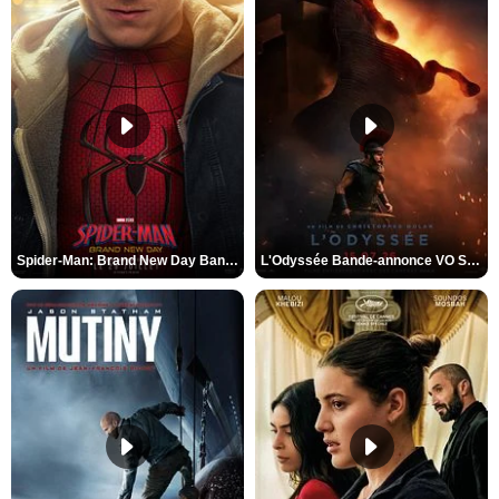
Spider-Man: Brand New Day Bande-annonce VO STFR
L'Odyssée Bande-annonce VO STFR