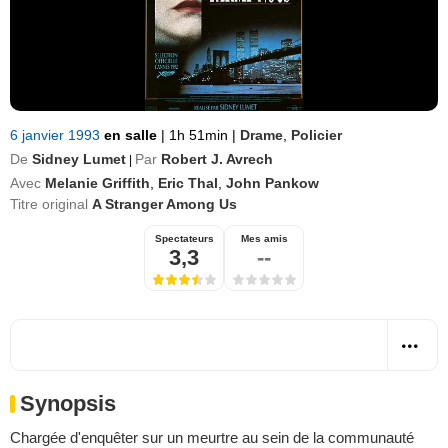
6 janvier 1993
en salle
|
1h 51min
|
Drame
,
Policier
De
Sidney Lumet
Par
Robert J. Avrech
|
Avec
Melanie Griffith
,
Eric Thal
,
John Pankow
Titre original
A Stranger Among Us
Spectateurs
Mes amis
3,3
--
Synopsis
Chargée d'enquêter sur un meurtre au sein de la communauté