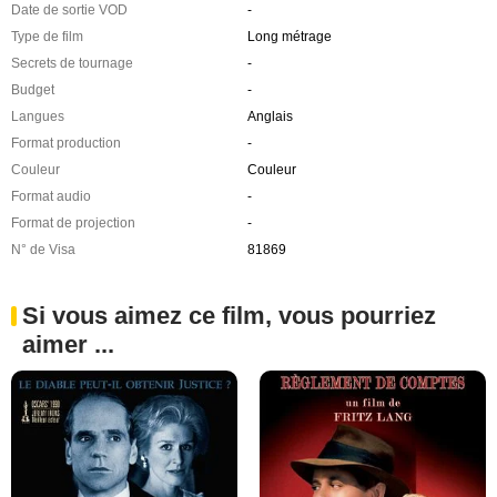
Date de sortie VOD
-
Type de film
Long métrage
Secrets de tournage
-
Budget
-
Langues
Anglais
Format production
-
Couleur
Couleur
Format audio
-
Format de projection
-
N° de Visa
81869
Si vous aimez ce film, vous pourriez
aimer ...