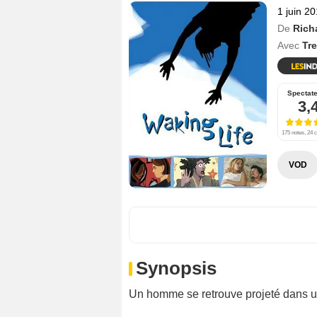
1 juin 2
De
Rich
Avec
Tr
Spectat
3,
175 notes, 24 c
VOD
Synopsis
Un homme se retrouve projeté dans un