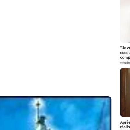
"Je c
secou
compo
vendr
Après
réali