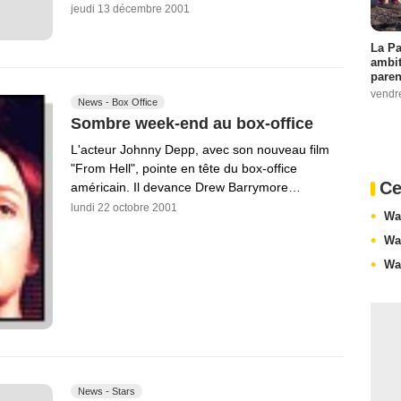
jeudi 13 décembre 2001
La Pa
ambit
paren
vendr
News - Box Office
Sombre week-end au box-office
L'acteur Johnny Depp, avec son nouveau film
"From Hell", pointe en tête du box-office
Ce
américain. Il devance Drew Barrymore…
lundi 22 octobre 2001
Wa
Wa
Wa
News - Stars