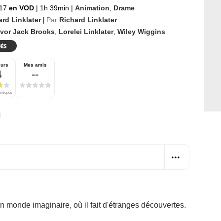
017
en VOD
|
1h 39min
|
Animation
,
Drame
ard Linklater
Par
Richard Linklater
|
evor Jack Brooks
,
Lorelei Linklater
,
Wiley Wiggins
eurs
Mes amis
4
--
ritiques
 monde imaginaire, où il fait d'étranges découvertes.