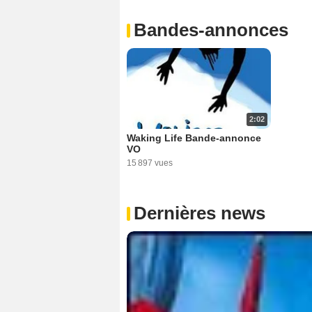
Bandes-annonces
2:02
Waking Life Bande-annonce
VO
15 897 vues
Dernières news