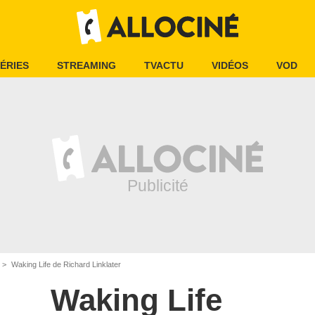
ÉRIES
STREAMING
TVACTU
VIDÉOS
VOD
Waking Life de Richard Linklater
Waking Life