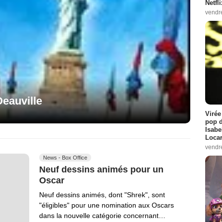
Netfl
vendr
Deauville
Virée
pop d
Isabe
Loca
vendr
News - Box Office
Neuf dessins animés pour un
Oscar
Neuf dessins animés, dont "Shrek", sont
"éligibles" pour une nomination aux Oscars
dans la nouvelle catégorie concernant…