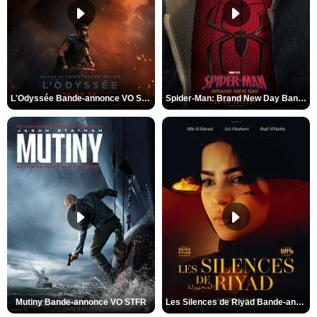
L'Odyssée Bande-annonce VO STFR
Spider-Man: Brand New Day Bande-annonce VO STFR
Mutiny Bande-annonce VO STFR
Les Silences de Riyad Bande-annonce VO STFR