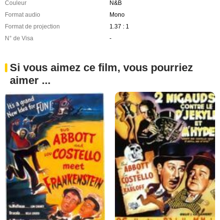
Couleur
N&B
Format audio
Mono
Format de projection
1.37 : 1
N° de Visa
-
Si vous aimez ce film, vous pourriez
aimer ...