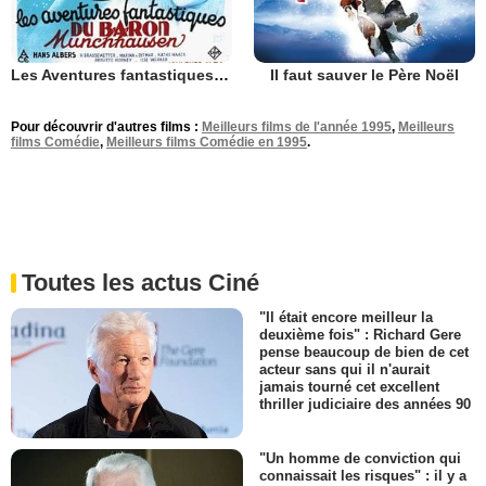
Les Aventures fantastiques du baron Munchausen
Il faut sauver le Père Noël
Pour découvrir d'autres films :
Meilleurs films de l'année 1995
,
Meilleurs
films Comédie
,
Meilleurs films Comédie en 1995
.
Toutes les actus Ciné
"Il était encore meilleur la
deuxième fois" : Richard Gere
pense beaucoup de bien de cet
acteur sans qui il n'aurait
jamais tourné cet excellent
thriller judiciaire des années 90
"Un homme de conviction qui
connaissait les risques" : il y a