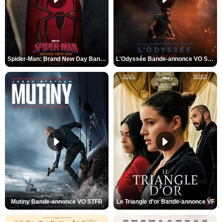
Spider-Man: Brand New Day Bande-annonce VO STFR
L'Odyssée Bande-annonce VO STFR
Mutiny Bande-annonce VO STFR
Le Triangle d'or Bande-annonce VF