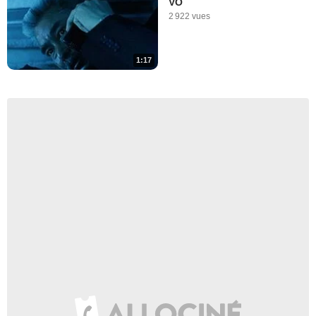
VO
2 922 vues
1:17