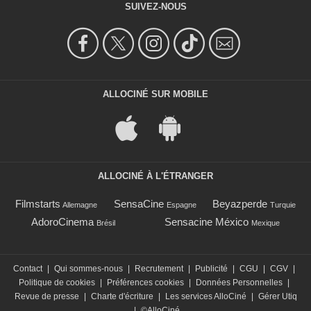
SUIVEZ-NOUS
ALLOCINÉ SUR MOBILE
ALLOCINÉ À L'ÉTRANGER
Filmstarts
SensaCine
Beyazperde
Allemagne
Espagne
Turquie
AdoroCinema
Sensacine México
Brésil
Mexique
Contact
|
Qui sommes-nous
|
Recrutement
|
Publicité
|
CGU
|
CGV
|
Politique de cookies
|
Préférences cookies
|
Données Personnelles
|
Revue de presse
|
Charte d'écriture
|
Les services AlloCiné
|
Gérer Utiq
|
©AlloCiné