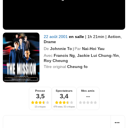
22 août 2001
en salle
|
1h 21min
|
Action
,
Drame
De
Johnnie To
Par
Nai-Hoi Yau
|
Avec
Francis Ng
,
Jackie Lui Chung-Yin
,
Roy Cheung
Titre original
Cheung fo
Presse
Spectateurs
Mes amis
3,5
3,4
--
13 critiques
479 notes, 52 critiques