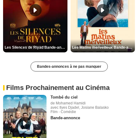
Les Silences de Riyad Bande-annonce VO STFR
Les Matins merveilleux Bande-annonce VF
Bandes-annonces à ne pas manquer
Films Prochainement au Cinéma
Tombé du ciel
de Mohamed Hamidi
avec Ilyes Djadel, Josiane Balasko
Film - Comédie
Bande-annonce