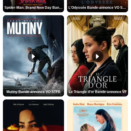
Spider-Man: Brand New Day Bande-annonce VO STFR
L'Odyssée Bande-annonce VO STFR
Mutiny Bande-annonce VO STFR
Le Triangle d'or Bande-annonce VF