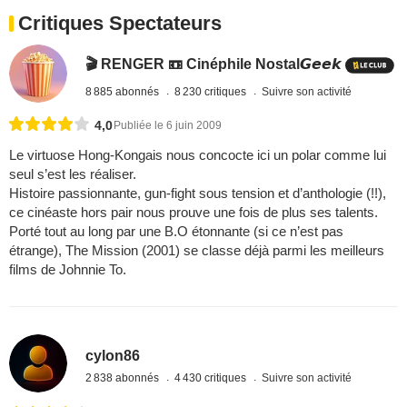
Critiques Spectateurs
🎬 RENGER 📼 Cinéphile Nostal𝙂𝙚𝙚𝙠
8 885 abonnés
8 230 critiques
Suivre son activité
4,0
Publiée le 6 juin 2009
Le virtuose Hong-Kongais nous concocte ici un polar comme lui
seul s’est les réaliser.
Histoire passionnante, gun-fight sous tension et d’anthologie (!!),
ce cinéaste hors pair nous prouve une fois de plus ses talents.
Porté tout au long par une B.O étonnante (si ce n’est pas
étrange), The Mission (2001) se classe déjà parmi les meilleurs
films de Johnnie To.
cylon86
2 838 abonnés
4 430 critiques
Suivre son activité