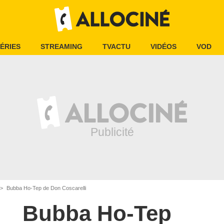
ÉRIES
STREAMING
TVACTU
VIDÉOS
VOD
Bubba Ho-Tep de Don Coscarelli
Bubba Ho-Tep