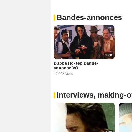
Bandes-annonces
2:08
Bubba Ho-Tep Bande-
annonce VO
52 448 vues
Interviews, making-of