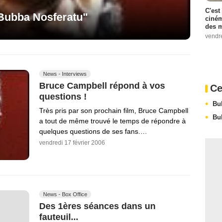
C'est
"Bubba Nosferatu"
ciném
des m
vendr
News - Interviews
Bruce Campbell répond à vos
Ce
questions !
Bu
Très pris par son prochain film, Bruce Campbell
Bu
a tout de même trouvé le temps de répondre à
quelques questions de ses fans.…
vendredi 17 février 2006
News - Box Office
Des 1ères séances dans un
fauteuil...