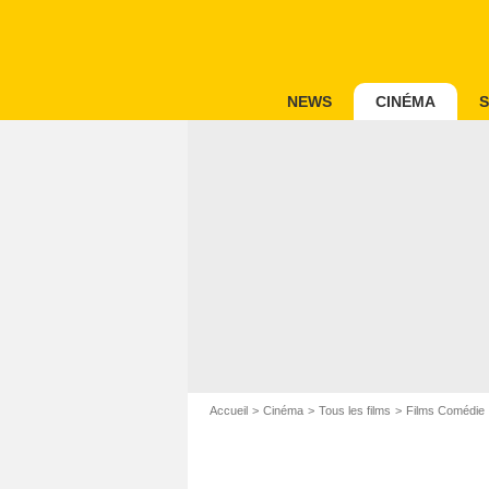
NEWS
CINÉMA
S
Accueil
Cinéma
Tous les films
Films Comédie