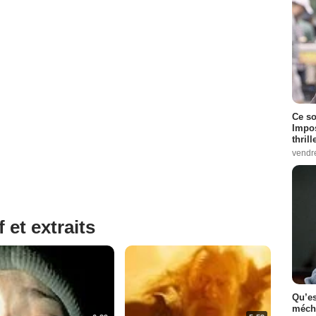
Ce so
Impos
thrill
vendr
 et extraits
Qu’es
méch