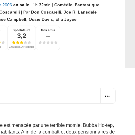
er 2006
en salle
|
1h 32min
|
Comédie
,
Fantastique
Coscarelli
Par
Don Coscarelli
,
Joe R. Lansdale
|
uce Campbell
,
Ossie Davis
,
Ella Joyce
e
Spectateurs
Mes amis
3,2
--
es
1358 notes, 167 critiques
nde est menacée par une terrible momie, Bubba Ho-tep,
 habitants. Afin de la combattre, deux pensionnaires de