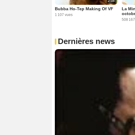
2:15
Bubba Ho-Tep Making Of VF
La Min
octob
1 107 vues
508 167
Dernières news