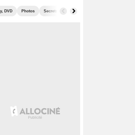
y, DVD
Photos
Secrets de tournage
Récompenses
Films