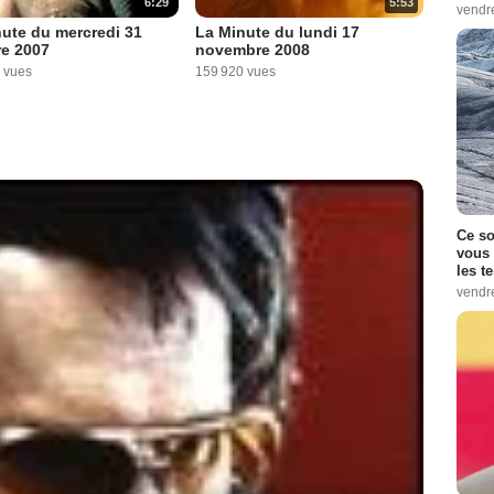
6:29
5:53
vendr
ute du mercredi 31
La Minute du lundi 17
re 2007
novembre 2008
 vues
159 920 vues
Ce so
vous 
les t
vendr