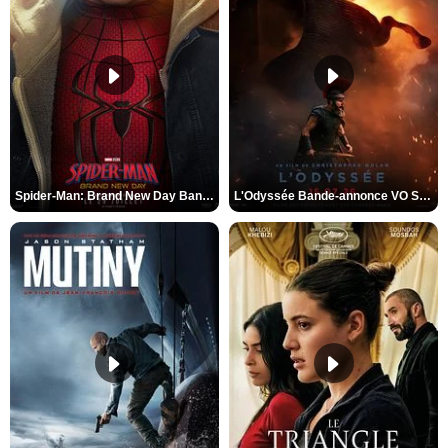
Spider-Man: Brand New Day Bande-annonce VO STFR
L'Odyssée Bande-annonce VO STFR