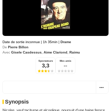
Date de sortie inconnue
|
1h 35min
|
Drame
De
Pierre Billon
Avec
Gisele Casdessus
,
Aime Clariond
,
Raimu
Spectateurs
Mes amis
3,3
--
Synopsis
Nicolas, veuf taciturne et alcoolique, poursuit d'une haine feroce