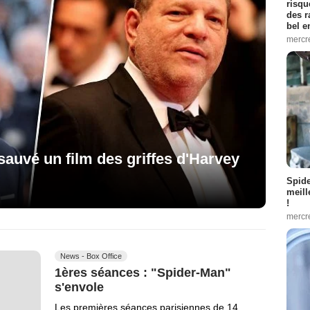
risqu
des r
bel 
mercr
uvé un film des griffes d'Harvey
Spid
meill
!
mercr
News - Box Office
1ères séances : "Spider-Man"
s'envole
Les premières séances parisiennes de 14