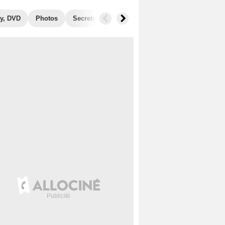
y, DVD
Photos
Secrets de tournage
Récompenses
Films