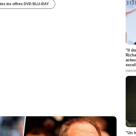
utes les offres DVD BLU-RAY
"Il é
Richa
acteu
excel
mercr
"Un h