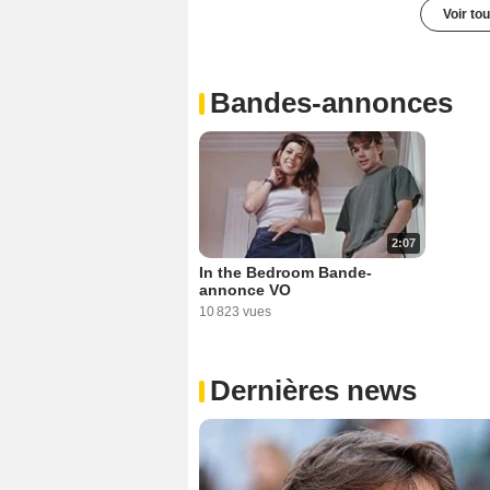
Voir to
Bandes-annonces
2:07
In the Bedroom Bande-
annonce VO
10 823 vues
Dernières news