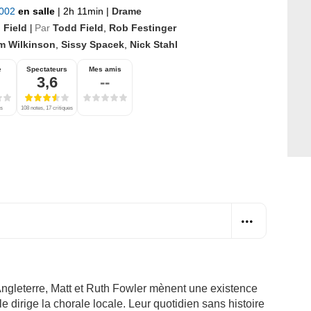
2002
en salle
|
2h 11min
|
Drame
 Field
Par
Todd Field
,
Rob Festinger
|
m Wilkinson
,
Sissy Spacek
,
Nick Stahl
e
Spectateurs
Mes amis
3,6
--
es
108 notes, 17 critiques
Angleterre, Matt et Ruth Fowler mènent une existence
le dirige la chorale locale. Leur quotidien sans histoire