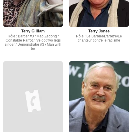
Terry Gilliam
Terry Jones
Rôle : Barber #3 / Mao Zedong /
Rôle : Le Barbier/L'arbitre/Le
Constable Parrot / I've got two legs
chanteur contre le racisme
singer / Demonstrator #3 / Man with
be