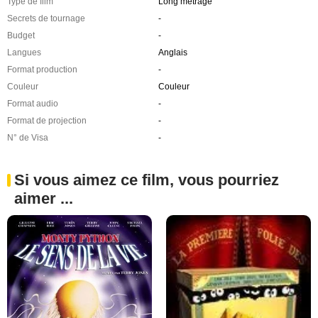
Type de film
Long métrage
Secrets de tournage
-
Budget
-
Langues
Anglais
Format production
-
Couleur
Couleur
Format audio
-
Format de projection
-
N° de Visa
-
Si vous aimez ce film, vous pourriez
aimer ...