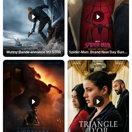
Mutiny Bande-annonce VO STFR
Spider-Man: Brand New Day Bande-annonce VO STFR