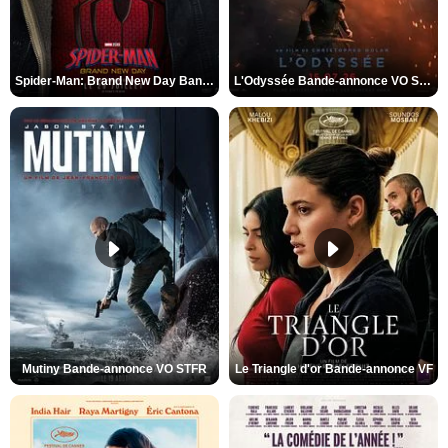
Spider-Man: Brand New Day Bande-annonce VO STFR
L'Odyssée Bande-annonce VO STFR
Mutiny Bande-annonce VO STFR
Le Triangle d'or Bande-annonce VF