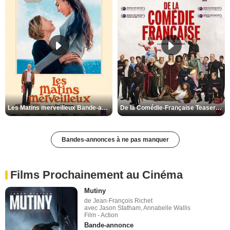
Les Matins merveilleux Bande-annonce VF
De la Comédie-Française Teaser VF
Bandes-annonces à ne pas manquer
Films Prochainement au Cinéma
Mutiny
de Jean-François Richet
avec Jason Statham, Annabelle Wallis
Film - Action
Bande-annonce