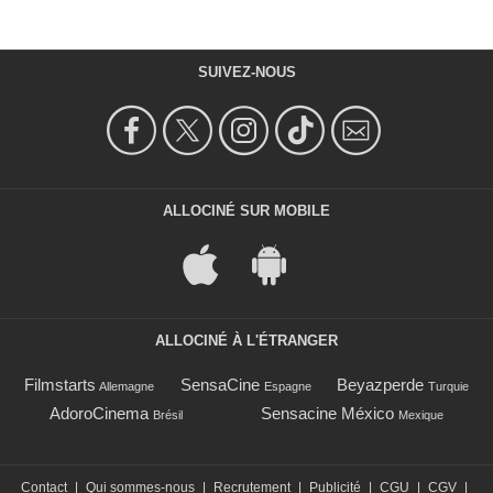
SUIVEZ-NOUS
ALLOCINÉ SUR MOBILE
ALLOCINÉ À L'ÉTRANGER
Filmstarts
SensaCine
Beyazperde
Allemagne
Espagne
Turquie
AdoroCinema
Sensacine México
Brésil
Mexique
Contact
|
Qui sommes-nous
|
Recrutement
|
Publicité
|
CGU
|
CGV
|