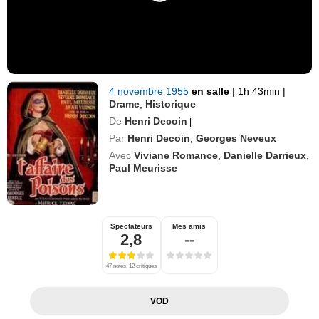
4 novembre 1955
en salle
|
1h 43min
|
Drame
,
Historique
De
Henri Decoin
|
Par
Henri Decoin
,
Georges Neveux
Avec
Viviane Romance
,
Danielle Darrieux
,
Paul Meurisse
Spectateurs
Mes amis
2,8
--
47 notes, 12 critiques
VOD