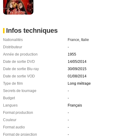
Infos techniques
Nationalités
France
,
Italie
Distributeur
-
Année de production
1955
Date de sortie DVD
14/05/2014
Date de sortie Blu-ray
30/09/2015
Date de sortie VOD
01/08/2014
Type de film
Long métrage
Secrets de tournage
-
Budget
-
Langues
Français
Format production
-
Couleur
-
Format audio
-
Format de projection
-