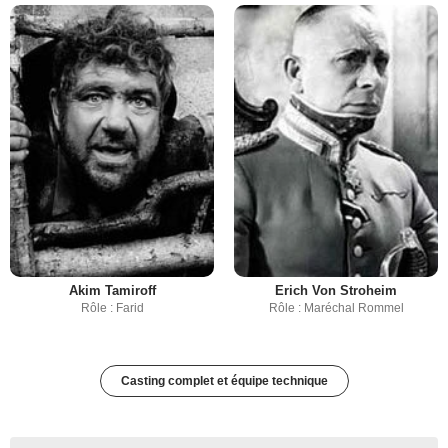
Akim Tamiroff
Erich Von Stroheim
Rôle : Farid
Rôle : Maréchal Rommel
Casting complet et équipe technique