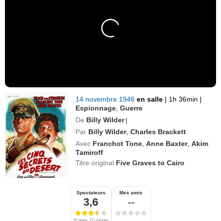
14 novembre 1946
en salle
|
1h 36min
|
Espionnage
,
Guerre
De
Billy Wilder
|
Par
Billy Wilder
,
Charles Brackett
Avec
Franchot Tone
,
Anne Baxter
,
Akim
Tamiroff
Titre original
Five Graves to Cairo
Spectateurs
Mes amis
3,6
--
57 notes, 17 critiques