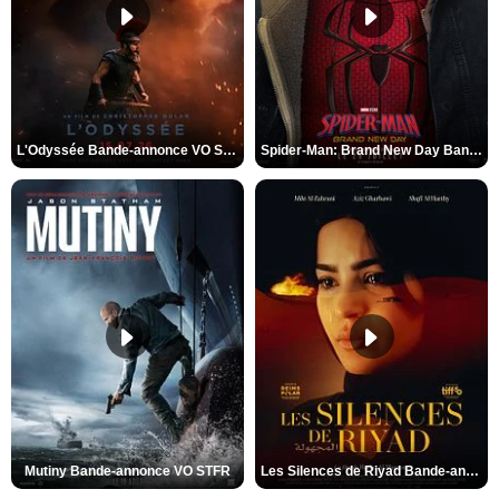
L'Odyssée Bande-annonce VO STFR
Spider-Man: Brand New Day Bande-annonce VO STFR
Mutiny Bande-annonce VO STFR
Les Silences de Riyad Bande-annonce VO STFR