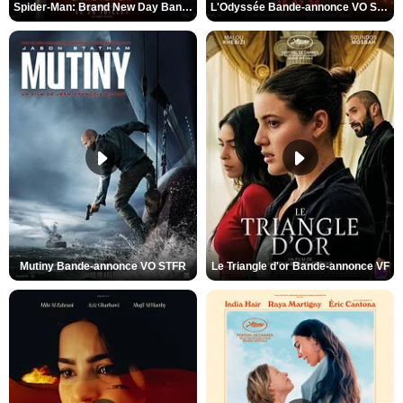
Spider-Man: Brand New Day Bande-annonce VO STFR
L'Odyssée Bande-annonce VO STFR
Mutiny Bande-annonce VO STFR
Le Triangle d'or Bande-annonce VF