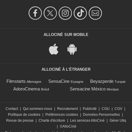
ALLOCINÉ SUR MOBILE
ALLOCINÉ À L'ÉTRANGER
Filmstarts
SensaCine
Beyazperde
Allemagne
Espagne
Turquie
AdoroCinema
Sensacine México
Brésil
Mexique
Contact
|
Qui sommes-nous
|
Recrutement
|
Publicité
|
CGU
|
CGV
|
Politique de cookies
|
Préférences cookies
|
Données Personnelles
|
Revue de presse
|
Charte d'écriture
|
Les services AlloCiné
|
Gérer Utiq
|
©AlloCiné