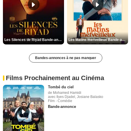
Les Silences de Riyad Bande-annonce VO STFR
Les Matins merveilleux Bande-annonce VF
Bandes-annonces à ne pas manquer
Films Prochainement au Cinéma
Tombé du ciel
de Mohamed Hamidi
avec Ilyes Djadel, Josiane Balasko
Film - Comédie
Bande-annonce