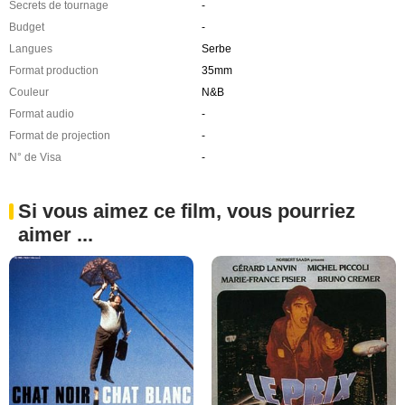
Secrets de tournage
-
Budget
-
Langues
Serbe
Format production
35mm
Couleur
N&B
Format audio
-
Format de projection
-
N° de Visa
-
Si vous aimez ce film, vous pourriez
aimer ...