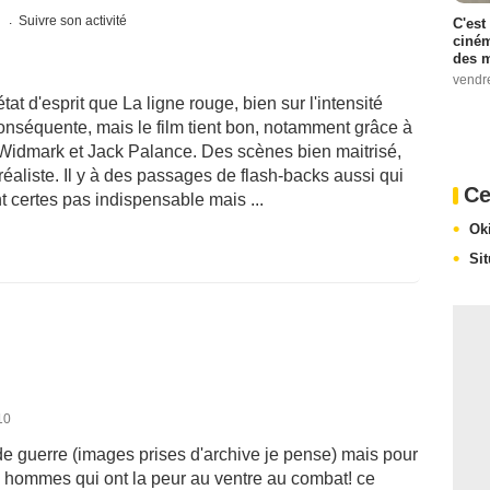
s
Suivre son activité
C'est
ciném
des m
vendr
t d'esprit que La ligne rouge, bien sur l'intensité
conséquente, mais le film tient bon, notamment grâce à
 Widmark et Jack Palance. Des scènes bien maitrisé,
réaliste. Il y à des passages de flash-backs aussi qui
Ce
nt certes pas indispensable mais ...
Ok
Si
10
de guerre (images prises d'archive je pense) mais pour
 hommes qui ont la peur au ventre au combat! ce