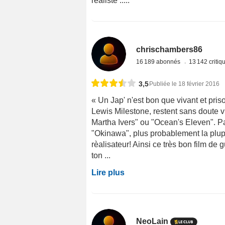
réaliste .....
chrischambers86
16 189 abonnés
13 142 criti
3,5
Publiée le 18 février 2016
« Un Jap' n'est bon que vivant et pris
Lewis Milestone, restent sans doute v
Martha Ivers" ou "Ocean's Eleven". Pa
"Okinawa", plus probablement la plu
rèalisateur! Ainsi ce très bon film de
ton ...
Lire plus
NeoLain