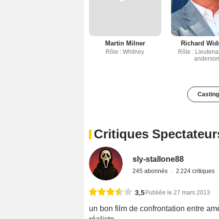
Martin Milner
Richard Wi
Rôle : Whitney
Rôle : Lieutena
anderso
Casting
Critiques Spectateur
sly-stallone88
245 abonnés
2 224 critiques
3,5
Publiée le 27 mars 2013
un bon film de confrontation entre am