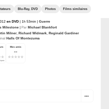
tateurs
Blu-Ray, DVD
Photos
Films similaires
2012
en DVD
|
1h 53min
|
Guerre
s Milestone
Par
Michael Blankfort
|
tin Milner
,
Richard Widmark
,
Reginald Gardiner
ginal
Halls Of Montezuma
urs
Mes amis
--
tiques