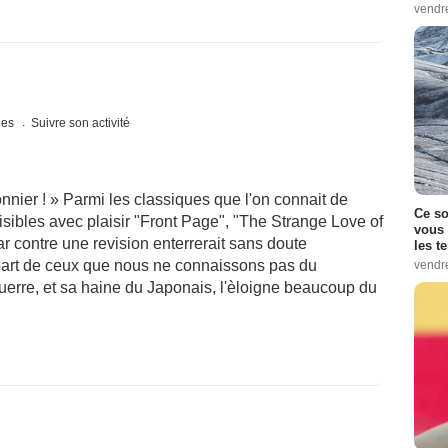
vendr
ques
Suivre son activité
onnier ! » Parmi les classiques que l'on connait de
Ce so
isibles avec plaisir "Front Page", "The Strange Love of
vous 
r contre une revision enterrerait sans doute
les t
part de ceux que nous ne connaissons pas du
vendr
 guerre, et sa haine du Japonais, l'èloigne beaucoup du