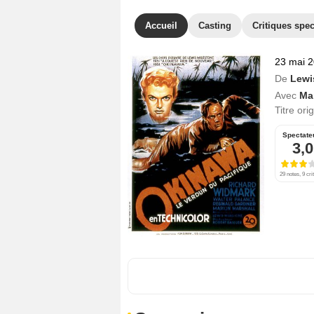
Accueil
Casting
Critiques spec
23 mai 
De
Lewi
Avec
Mar
Titre ori
Spectate
3,0
29 notes, 9 cri