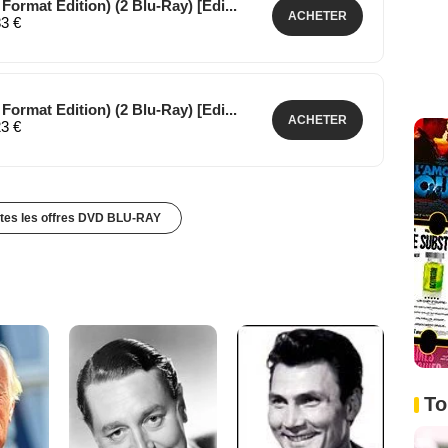
ormat Edition) (2 Blu-Ray) [Edi...
ACHETER
83 €
ormat Edition) (2 Blu-Ray) [Edi...
ACHETER
23 €
utes les offres DVD BLU-RAY
To