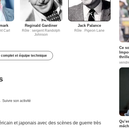
dmark
Reginald Gardiner
Jack Palance
nt Carl
Rôle : sergent Randolph
Rôle : Pigeon Lane
n
Johnson
Ce so
Impos
 complet et équipe technique
thrill
vendr
s
Suivre son activité
Qu’es
éricain et japonais avec des scènes de guerre très
méch