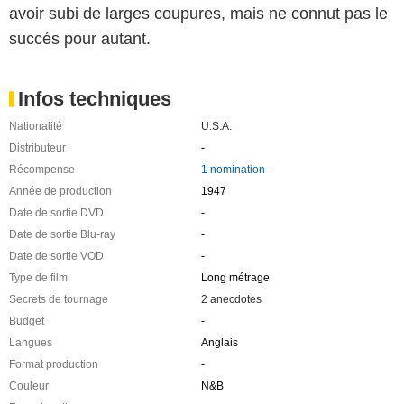
avoir subi de larges coupures, mais ne connut pas le
succés pour autant.
Infos techniques
Nationalité
U.S.A.
Distributeur
-
Récompense
1 nomination
Année de production
1947
Date de sortie DVD
-
Date de sortie Blu-ray
-
Date de sortie VOD
-
Type de film
Long métrage
Secrets de tournage
2 anecdotes
Budget
-
Langues
Anglais
Format production
-
Couleur
N&B