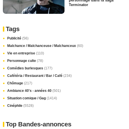
personnage dans la saga
Terminator
Tags
Publicité
(56)
Malchance / Malchanceuse / Malchanceux
(60)
Vie en entreprise
(110)
Personnage culte
(78)
Comédies burlesques
(177)
Cafétéria / Restaurant / Bar / Café
(234)
Chômage
(217)
Ambiance 40's - années 40
(501)
Situation comique / Gag
(1414)
Cinéphile
(5528)
Top Bandes-annonces