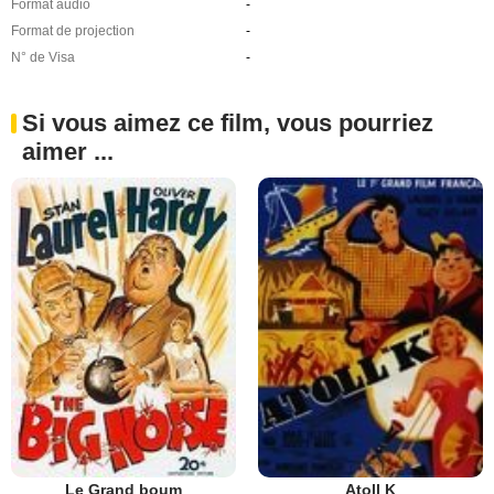
Format audio
-
Format de projection
-
N° de Visa
-
Si vous aimez ce film, vous pourriez
aimer ...
Le Grand boum
Atoll K