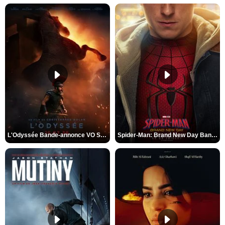
L'Odyssée Bande-annonce VO STFR
Spider-Man: Brand New Day Bande-annonce VO STFR