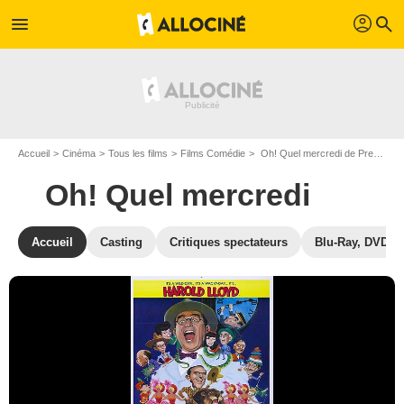
profil
menu
search
Accueil
Cinéma
Tous les films
Films Comédie
Oh! Quel mercredi de Preston Sturges
Oh! Quel mercredi
Accueil
Casting
Critiques spectateurs
Blu-Ray, DVD