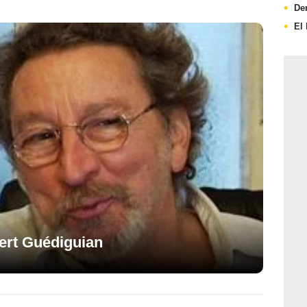
De
El
bert Guédiguian