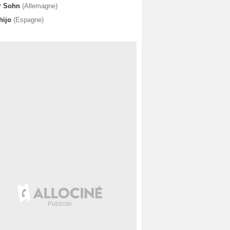
r Sohn
(Allemagne)
 hijo
(Espagne)