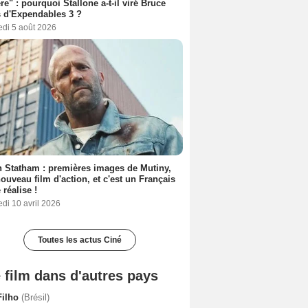
ère" : pourquoi Stallone a-t-il viré Bruce
s d'Expendables 3 ?
edi 5 août 2026
 Statham : premières images de Mutiny,
ouveau film d'action, et c'est un Français
 réalise !
di 10 avril 2026
Toutes les actus Ciné
 film dans d'autres pays
Filho
(Brésil)