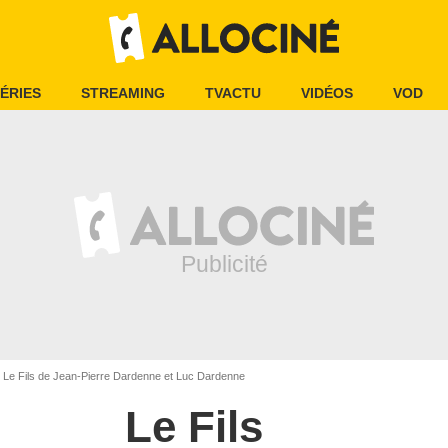
ÉRIES
STREAMING
TVACTU
VIDÉOS
VOD
Le Fils de Jean-Pierre Dardenne et Luc Dardenne
Le Fils