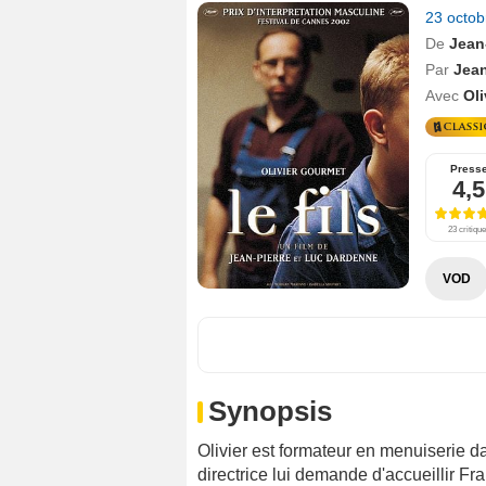
23 octo
De
Jean
Par
Jean
Avec
Ol
Press
4,5
23 critiqu
VOD
Synopsis
Olivier est formateur en menuiserie da
directrice lui demande d'accueillir Fr