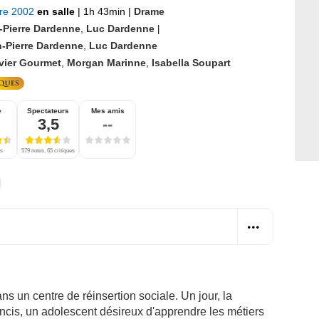
bre 2002
en salle
|
1h 43min
|
Drame
-Pierre Dardenne
,
Luc Dardenne
|
-Pierre Dardenne
,
Luc Dardenne
ivier Gourmet
,
Morgan Marinne
,
Isabella Soupart
e
Spectateurs
Mes amis
3,5
--
es
579 notes, 65 critiques
ns un centre de réinsertion sociale. Un jour, la
ancis, un adolescent désireux d'apprendre les métiers