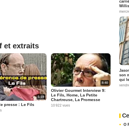
carri
Willi
mercr
 et extraits
Jason
son n
qui le
8:40
vendre
Olivier Gourmet Interview 9:
Le Fils, Home, La Petite
5:19
Chartreuse, La Promesse
e presse : Le Fils
10 922 vues
s
Ce
O 