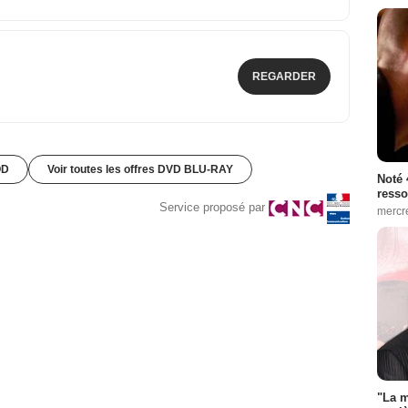
REGARDER
OD
Voir toutes les offres DVD BLU-RAY
Noté 
resso
Service proposé par
mercr
"La m