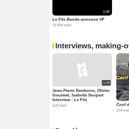
1:28
Le Fils Bande-annonce VF
14 684 vues
Interviews, making-of
1:18
Jean-Pierre Dardenne, Olivier
Gourmet, Isabella Soupart
Interview : Le Fils
Conf d
118 vues
104 vue