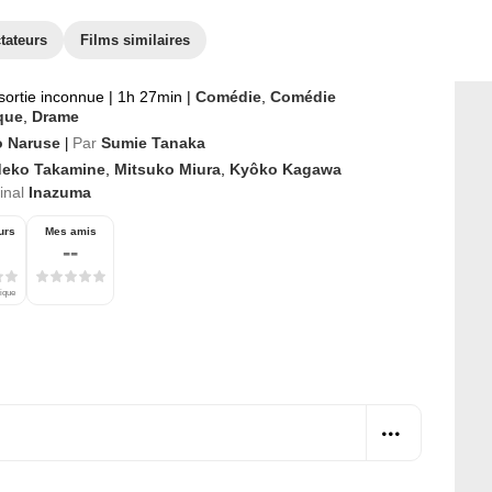
tateurs
Films similaires
sortie inconnue
|
1h 27min
|
Comédie
,
Comédie
que
,
Drame
o Naruse
Par
Sumie Tanaka
|
deko Takamine
,
Mitsuko Miura
,
Kyôko Kagawa
ginal
Inazuma
urs
Mes amis
--
tique