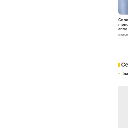
Ce so
monde
entre
mercr
Ce
In