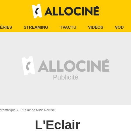
ÉRIES
STREAMING
TVACTU
VIDÉOS
VOD
dramatique
L'Eclair de Mikio Naruse
L'Eclair