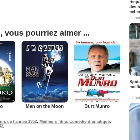
risqu
des r
bel 
mercr
, vous pourriez aimer ...
Spid
meill
!
mercr
o
Man on the Moon
Burt Munro
ilms de l'année 1952
,
Meilleurs films Comédie dramatique
,
52
.