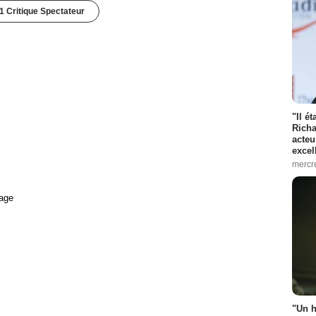
1 Critique Spectateur
"Il é
Richa
acteu
excel
mercr
age
"Un h