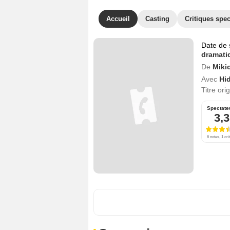
Accueil
Casting
Critiques spec
Date de 
dramati
De
Miki
Avec
Hi
Titre ori
Spectate
3,3
6 notes, 1 cri