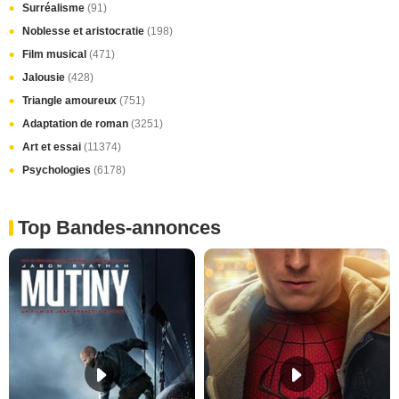
Surréalisme
(91)
Noblesse et aristocratie
(198)
Film musical
(471)
Jalousie
(428)
Triangle amoureux
(751)
Adaptation de roman
(3251)
Art et essai
(11374)
Psychologies
(6178)
Top Bandes-annonces