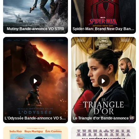
Mutiny Bande-annonce VO STFR
Spider-Man: Brand New Day Bande-annonce VO STFR
L'Odyssée Bande-annonce VO STFR
Le Triangle d'or Bande-annonce VF