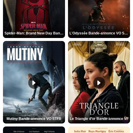
Spider-Man: Brand New Day Bande-annonce VO STFR
L'Odyssée Bande-annonce VO STFR
Mutiny Bande-annonce VO STFR
Le Triangle d'or Bande-annonce VF