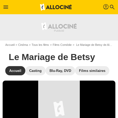
profil
menu
search
Accueil
Cinéma
Tous les films
Films Comédie
Le Mariage de Betsy de Alan Alda
Le Mariage de Betsy
Accueil
Casting
Blu-Ray, DVD
Films similaires