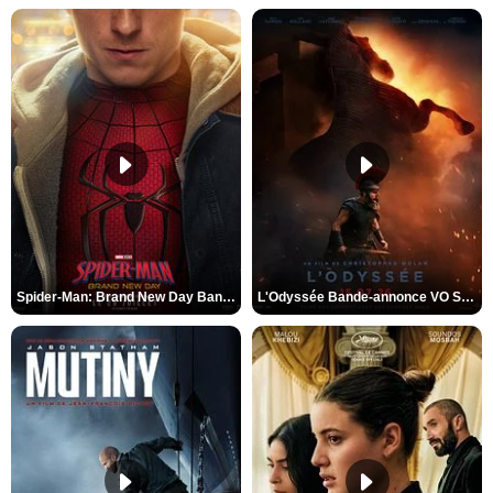
Spider-Man: Brand New Day Bande-annonce VO STFR
L'Odyssée Bande-annonce VO STFR