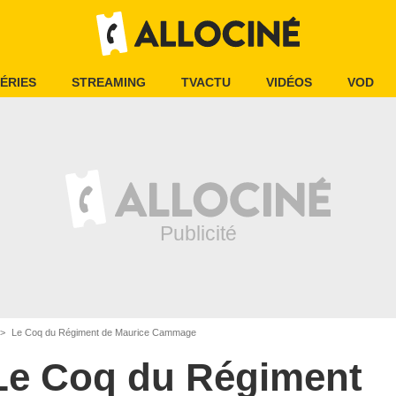
ÉRIES
STREAMING
TVACTU
VIDÉOS
VOD
Le Coq du Régiment de Maurice Cammage
Le Coq du Régiment