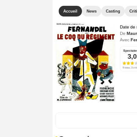
Accueil
News
Casting
Crit
Date de 
De
Maur
Avec
Fe
Spectate
3,0
9 notes, 3 crit