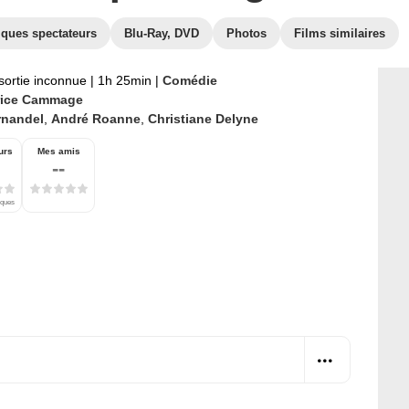
iques spectateurs
Blu-Ray, DVD
Photos
Films similaires
sortie inconnue
|
1h 25min
|
Comédie
ice Cammage
rnandel
,
André Roanne
,
Christiane Delyne
urs
Mes amis
--
iques