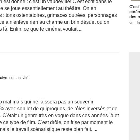
 est donné : c'est un vaudeville! C'est écrit dans le
C'est
ue se joue essentiellement au théâtre. On en
ciném
s : tons ostentatoires, grimaces outrées, personnages
des m
 cela n'enlève rien au charme un brin désuet ou on
vendr
là. Enfin, ce que le cinéma voulait ...
uivre son activité
p mal mais qui ne laissera pas un souvenir
% avec son lot de quiproquos, de rôles inversés et de
 C'était un genre très en vogue dans ces années-là et
ce type de film. C'est drôle, on frise par moment le
is le travail scénaristique reste bien fait. ...