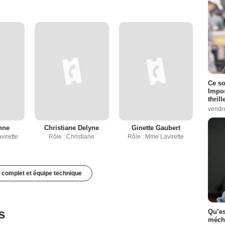
Ce so
Impos
thrill
vendr
nne
Christiane Delyne
Ginette Gaubert
virette
Rôle : Christiane
Rôle : Mme Lavirette
 complet et équipe technique
s
Qu’es
méch