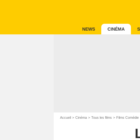
NEWS
CINÉMA
S
Accueil
Cinéma
Tous les films
Films Comédie