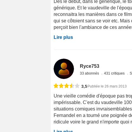
Dès le début, dans le générique, le ton
générique. Et le vaudeville de l'époq
reconnaitra les manières dans ce film
qui se côtoient sans se voir etc. Mais
perçoit bien l'ambiance de ces années 
Lire plus
Ryce753
33 abonnés
431 critiques
S
3,5
Publiée le 26 mars 2013
Une vieille comédie d'époque pas tro
impérissable. C'est du vaudeville 100
situations comiques invraisemblables.
Fernandel en a tourné une poignée de 
ridicule voire le grand n'importe quoi ma
Lire plus