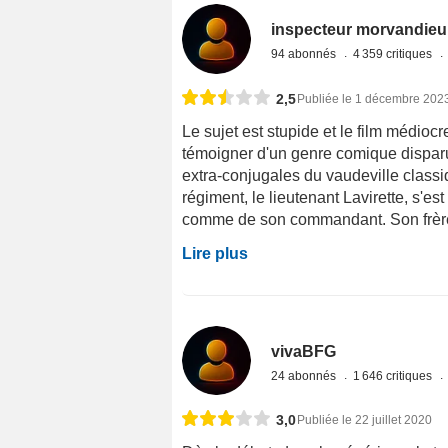
inspecteur morvandieu
94 abonnés
4 359 critiques
2,5
Publiée le 1 décembre 202
Le sujet est stupide et le film médiocr
témoigner d'un genre comique disparu: 
extra-conjugales du vaudeville classi
régiment, le lieutenant Lavirette, s'e
comme de son commandant. Son frère d
Lire plus
vivaBFG
24 abonnés
1 646 critiques
3,0
Publiée le 22 juillet 2020