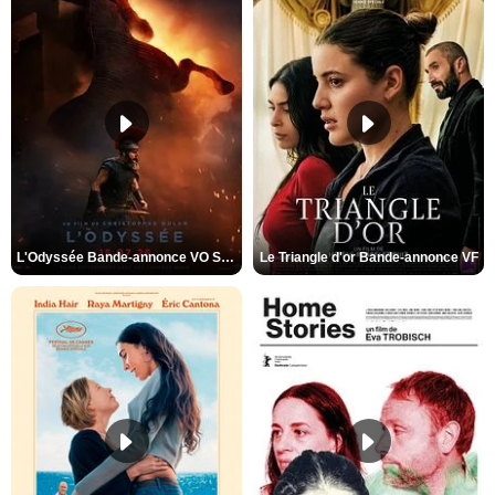
L'Odyssée Bande-annonce VO STFR
Le Triangle d'or Bande-annonce VF