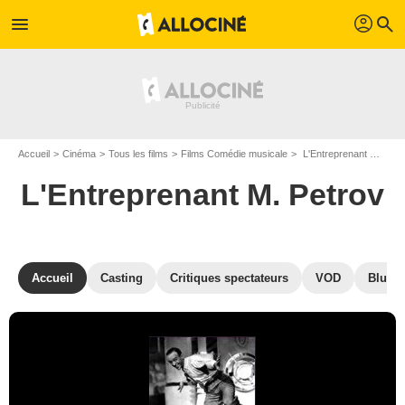
profil
menu
search
Accueil
Cinéma
Tous les films
Films Comédie musicale
L'Entreprenant M. Petrov de Mark Sandrich
L'Entreprenant M. Petrov
Accueil
Casting
Critiques spectateurs
VOD
Blu-Ra