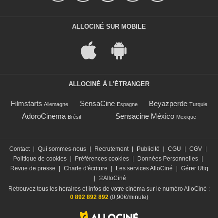
ALLOCINÉ SUR MOBILE
ALLOCINÉ À L'ÉTRANGER
Filmstarts
SensaCine
Beyazperde
Allemagne
Espagne
Turquie
AdoroCinema
Sensacine México
Brésil
Mexique
Contact
|
Qui sommes-nous
|
Recrutement
|
Publicité
|
CGU
|
CGV
|
Politique de cookies
|
Préférences cookies
|
Données Personnelles
|
Revue de presse
|
Charte d'écriture
|
Les services AlloCiné
|
Gérer Utiq
|
©AlloCiné
Retrouvez tous les horaires et infos de votre cinéma sur le numéro AlloCiné :
0 892 892 892
(0,90€/minute)