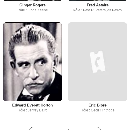
Ginger Rogers
Fred Astaire
Rôle : Linda Keene
Rôle : Pete R. Peters, dit Petrov
Edward Everett Horton
Eric Blore
Rôle : Jeffrey Baird
Rôle : Cecil Flintridge