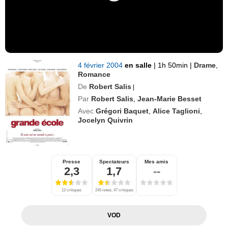
4 février 2004
en salle
|
1h 50min
|
Drame
,
Romance
De
Robert Salis
|
Par
Robert Salis
,
Jean-Marie Besset
Avec
Grégori Baquet
,
Alice Taglioni
,
Jocelyn Quivrin
Presse
Spectateurs
Mes amis
2,3
1,7
--
12 critiques
245 notes, 47 critiques
VOD