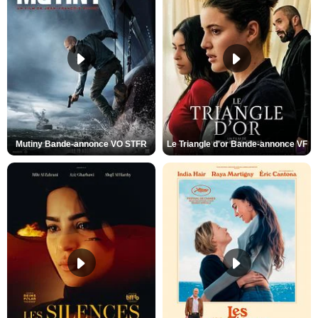
Mutiny Bande-annonce VO STFR
Le Triangle d'or Bande-annonce VF